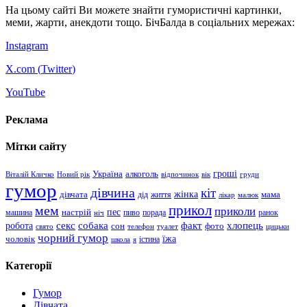
На цьому сайті Ви можете знайти гумористичні картинки,
меми, жарти, анекдоти тощо. БічБалда в соціальних мережах:
Instagram
X.com (
Twitter
)
YouTube
Реклама
Мітки сайту
гроші
Україна
алкоголь
Віталій Кличко
Новий рік
відпочинок
вік
груди
гумор
дівчина
кіт
дівчата
жінка
життя
мама
дід
лікар
малюк
прикол
мем
приколи
пес
машина
настрій
пиво
порада
ранок
ніч
хлопець
робота
секс
собака
факт
сон
фото
свято
телефон
туалет
цицьки
чорний гумор
чоловік
їжа
школа
я
істина
Категорії
Гумор
Дівчата