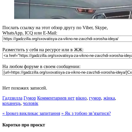
Послать ссылку на этот обзор другу по Viber, Skype,
WhatsApp, ICQ или E-Mail:
Разместить у себя на ресурсе или в ЖЖ:
На любом форуме в своем сообщении:
Нет похожих записей.
Гадззилла
Гумор
Комментариев нет
вікно
,
гумор
,
жінка
,
коханець
,
чоловік
«
Ірокез викликає запитання
»
Як з тобою зв’язатися?
Коротко про проєкт