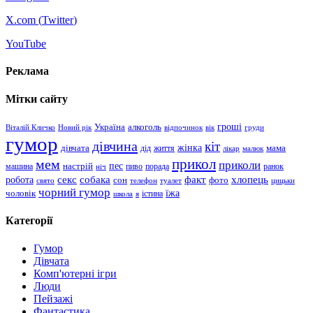
X.com (
Twitter
)
YouTube
Реклама
Мітки сайту
гроші
Україна
алкоголь
Віталій Кличко
Новий рік
відпочинок
вік
груди
гумор
дівчина
кіт
дівчата
жінка
життя
мама
дід
лікар
малюк
прикол
мем
приколи
пес
машина
настрій
пиво
порада
ранок
ніч
хлопець
робота
секс
собака
факт
сон
фото
свято
телефон
туалет
цицьки
чорний гумор
чоловік
їжа
школа
я
істина
Категорії
Гумор
Дівчата
Комп'ютерні ігри
Люди
Пейзажі
Фантастика