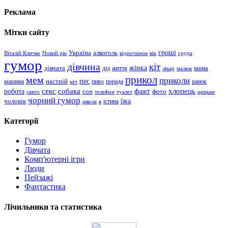
Реклама
Мітки сайту
гроші
Україна
алкоголь
Віталій Кличко
Новий рік
відпочинок
вік
груди
гумор
дівчина
кіт
дівчата
жінка
життя
мама
дід
лікар
малюк
прикол
мем
приколи
пес
машина
настрій
пиво
порада
ранок
ніч
хлопець
робота
секс
собака
факт
сон
фото
свято
телефон
туалет
цицьки
чорний гумор
чоловік
їжа
школа
я
істина
Категорії
Гумор
Дівчата
Комп'ютерні ігри
Люди
Пейзажі
Фантастика
Лічильники та статистика