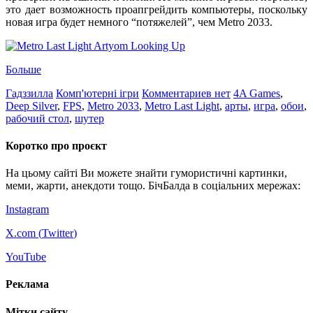
это дает возможность проапгрейдить компьютеры, поскольку
новая игра будет немного “потяжелей”, чем Metro 2033.
Больше
Гадззилла
Комп'ютерні ігри
Комментариев нет
4A Games
,
Deep Silver
,
FPS
,
Metro 2033
,
Metro Last Light
,
арты
,
игра
,
обои
,
рабочий стол
,
шутер
Коротко про проєкт
На цьому сайті Ви можете знайти гумористичні картинки,
меми, жарти, анекдоти тощо. БічБалда в соціальних мережах:
Instagram
X.com (
Twitter
)
YouTube
Реклама
Мітки сайту