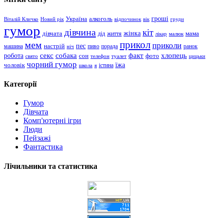
гроші
Україна
алкоголь
Віталій Кличко
Новий рік
відпочинок
вік
груди
гумор
дівчина
кіт
дівчата
жінка
життя
мама
дід
лікар
малюк
прикол
мем
приколи
пес
машина
настрій
пиво
порада
ранок
ніч
хлопець
робота
секс
собака
факт
сон
фото
свято
телефон
туалет
цицьки
чорний гумор
чоловік
їжа
школа
я
істина
Категорії
Гумор
Дівчата
Комп'ютерні ігри
Люди
Пейзажі
Фантастика
Лічильники та статистика