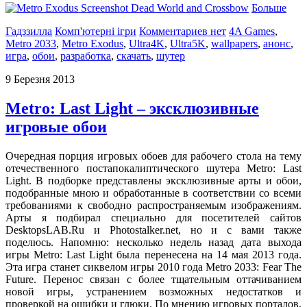
Больше
Гадззилла
Комп'ютерні ігри
Комментариев нет
4A Games
,
Metro 2033
,
Metro Exodus
,
Ultra4K
,
Ultra5K
,
wallpapers
,
анонс
,
игра
,
обои
,
разработка
,
скачать
,
шутер
9 Березня 2013
Metro: Last Light – эксклюзивные
игровые обои
Очередная порция игровых обоев для рабочего стола на тему
отечественного постапокалиптического шутера Metro: Last
Light. В подборке представлены эксклюзивные арты и обои,
подобранные мною и обработанные в соответствии со всеми
требованиями к свободно распространяемым изображениям.
Арты я подбирал специально для посетителей сайтов
DesktopsLAB.Ru и Photostalker.net, но и с вами также
поделюсь. Напомню: несколько недель назад дата выхода
игры Metro: Last Light была перенесена на 14 мая 2013 года.
Эта игра станет сиквелом игры 2010 года Metro 2033: Fear The
Future. Перенос связан с более тщательным оттачиванием
новой игры, устранением возможных недостатков и
проверкой на ошибки и глюки. По мнению игровых порталов,