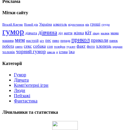
Реклама
Мітки сайту
гроші
Україна
алкоголь
Віталій Кличко
Новий рік
відпочинок
вік
груди
гумор
дівчина
кіт
дівчата
жінка
життя
мама
дід
лікар
малюк
прикол
мем
приколи
пес
машина
настрій
пиво
порада
ранок
ніч
хлопець
робота
секс
собака
факт
сон
фото
свято
телефон
туалет
цицьки
чорний гумор
чоловік
їжа
школа
я
істина
Категорії
Гумор
Дівчата
Комп'ютерні ігри
Люди
Пейзажі
Фантастика
Лічильники та статистика