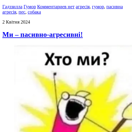
Гадззилла
Гумор
Комментариев нет
агресія
,
гумор
,
пасивна
агресія
,
пес
,
собака
2 Квітня 2024
Ми – пасивно-агресивні!