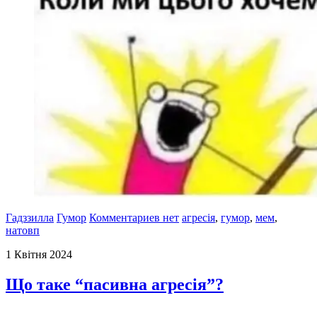
Гадззилла
Гумор
Комментариев нет
агресія
,
гумор
,
мем
,
натовп
1 Квітня 2024
Що таке “пасивна агресія”?