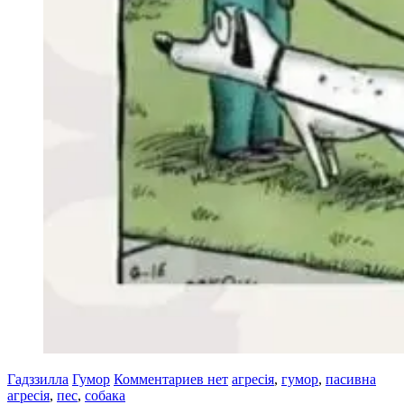
Гадззилла
Гумор
Комментариев нет
агресія
,
гумор
,
пасивна
агресія
,
пес
,
собака