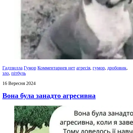
Гадззилла
Гумор
Комментариев нет
агресія
,
гумор
,
дробовик
,
зло
,
пітбуль
16 Вересня 2024
Вона була занадто агресивна