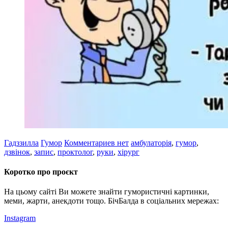
Гадззилла
Гумор
Комментариев нет
амбулаторія
,
гумор
,
дзвінок
,
запис
,
проктолог
,
руки
,
хірург
Коротко про проєкт
На цьому сайті Ви можете знайти гумористичні картинки,
меми, жарти, анекдоти тощо. БічБалда в соціальних мережах:
Instagram