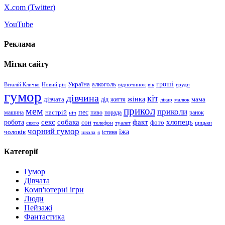
X.com (
Twitter
)
YouTube
Реклама
Мітки сайту
гроші
Україна
алкоголь
Віталій Кличко
Новий рік
відпочинок
вік
груди
гумор
дівчина
кіт
дівчата
жінка
життя
мама
дід
лікар
малюк
прикол
мем
приколи
пес
машина
настрій
пиво
порада
ранок
ніч
хлопець
робота
секс
собака
факт
сон
фото
свято
телефон
туалет
цицьки
чорний гумор
чоловік
їжа
школа
я
істина
Категорії
Гумор
Дівчата
Комп'ютерні ігри
Люди
Пейзажі
Фантастика