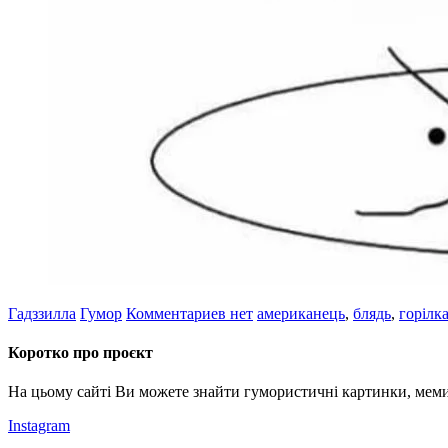
Гадззилла
Гумор
Комментариев нет
американець
,
блядь
,
горілк
Коротко про проєкт
На цьому сайті Ви можете знайти гумористичні картинки, меми
Instagram