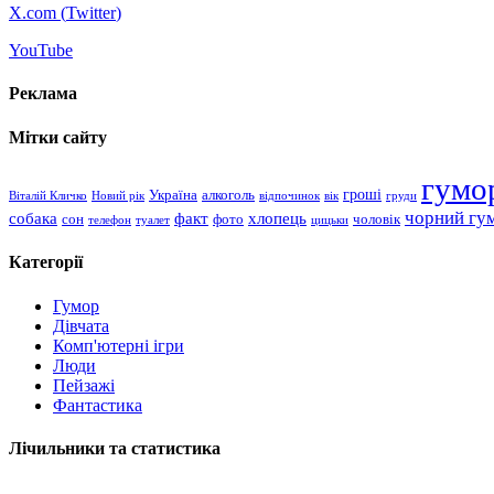
X.com (
Twitter
)
YouTube
Реклама
Мітки сайту
гумо
гроші
Україна
алкоголь
Віталій Кличко
Новий рік
відпочинок
вік
груди
чорний гу
хлопець
собака
факт
сон
чоловік
фото
телефон
туалет
цицьки
Категорії
Гумор
Дівчата
Комп'ютерні ігри
Люди
Пейзажі
Фантастика
Лічильники та статистика