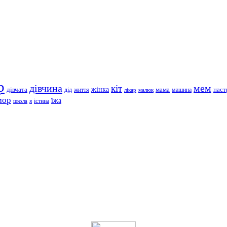
р
дівчина
мем
кіт
дівчата
жінка
життя
мама
машина
наст
дід
лікар
малюк
мор
їжа
школа
я
істина