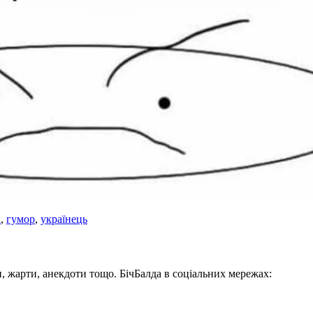
а
,
гумор
,
українець
, жарти, анекдоти тощо. БічБалда в соціальних мережах: