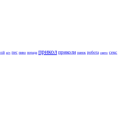
прикол
приколи
робота
секс
пес
рій
пиво
порада
ранок
ніч
свято