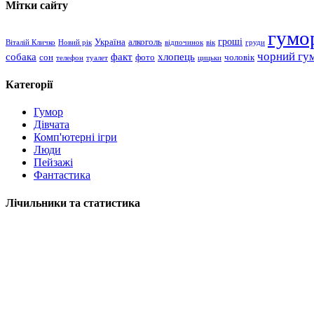
Мітки сайту
гумо
гроші
Україна
алкоголь
Віталій Кличко
Новий рік
відпочинок
вік
груди
чорний гу
хлопець
собака
факт
сон
чоловік
фото
телефон
туалет
цицьки
Категорії
Гумор
Дівчата
Комп'ютерні ігри
Люди
Пейзажі
Фантастика
Лічильники та статистика