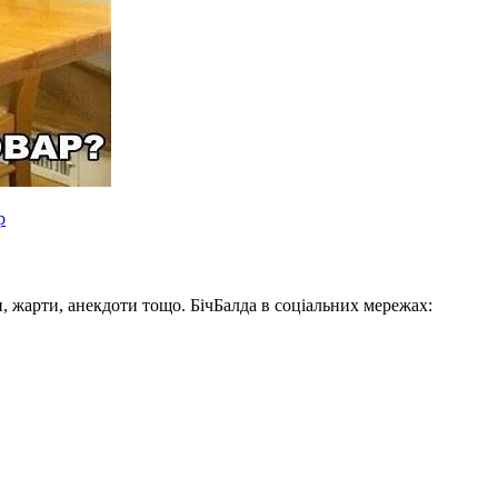
р
, жарти, анекдоти тощо. БічБалда в соціальних мережах: