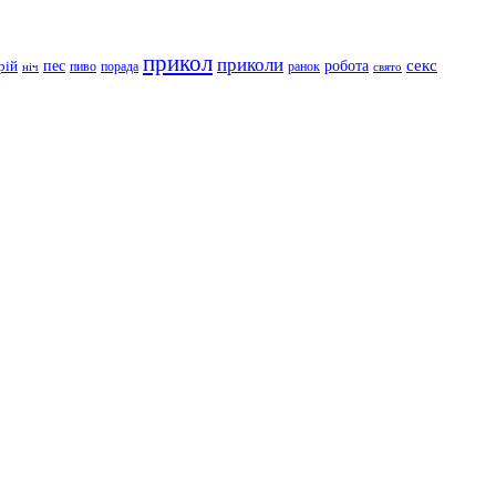
прикол
приколи
робота
секс
пес
рій
пиво
порада
ранок
ніч
свято