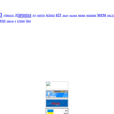
р
дівчина
мем
кіт
дівчата
жінка
життя
мама
машина
наст
дід
лікар
малюк
мор
їжа
школа
я
істина