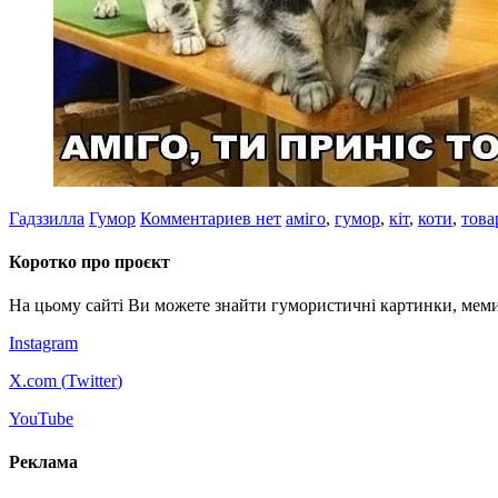
Гадззилла
Гумор
Комментариев нет
аміго
,
гумор
,
кіт
,
коти
,
това
Коротко про проєкт
На цьому сайті Ви можете знайти гумористичні картинки, меми
Instagram
X.com (
Twitter
)
YouTube
Реклама