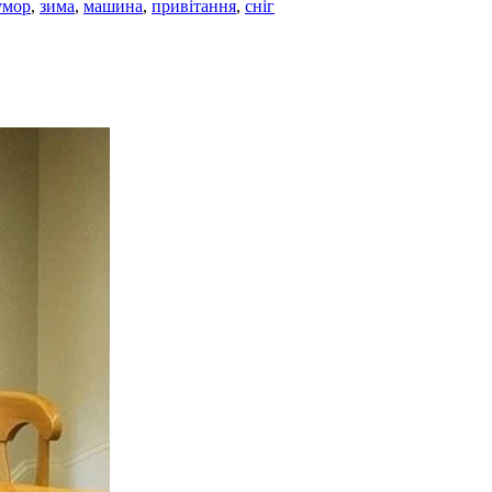
умор
,
зима
,
машина
,
привітання
,
сніг