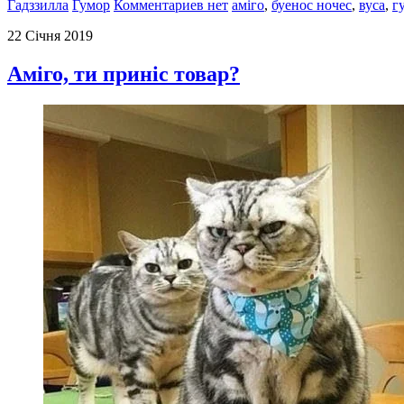
Гадззилла
Гумор
Комментариев нет
аміго
,
буенос ночес
,
вуса
,
г
22 Січня 2019
Аміго, ти приніс товар?