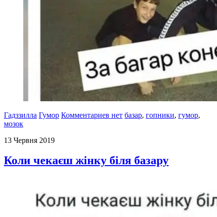
Гадззилла
Гумор
Комментариев нет
базар
,
гопники
,
гумор
,
мозок
13 Червня 2019
Коли чекаєш жінку біля базару