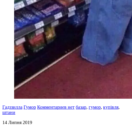
Гадззилла
Гумор
Комментариев нет
базар
,
гумор
,
купівля
,
штани
14 Липня 2019