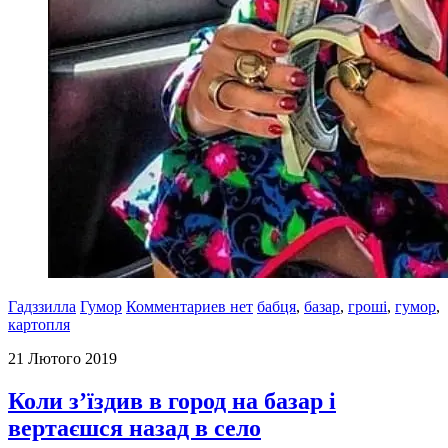
Гадззилла
Гумор
Комментариев нет
бабця
,
базар
,
гроші
,
гумор
,
картопля
21 Лютого 2019
Коли з’їздив в город на базар і
вертаєшся назад в село