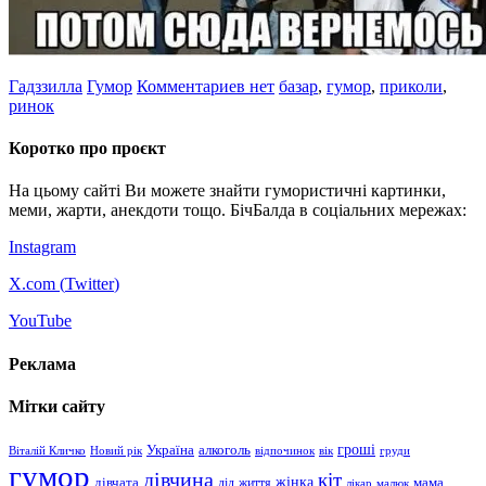
Гадззилла
Гумор
Комментариев нет
базар
,
гумор
,
приколи
,
ринок
Коротко про проєкт
На цьому сайті Ви можете знайти гумористичні картинки,
меми, жарти, анекдоти тощо. БічБалда в соціальних мережах:
Instagram
X.com (
Twitter
)
YouTube
Реклама
Мітки сайту
гроші
Україна
алкоголь
Віталій Кличко
Новий рік
відпочинок
вік
груди
гумор
дівчина
кіт
дівчата
жінка
життя
мама
дід
лікар
малюк