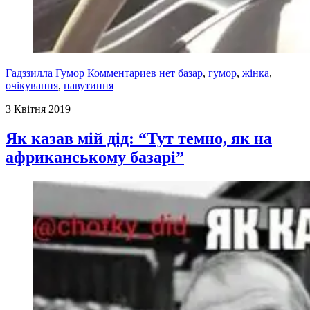
Гадззилла
Гумор
Комментариев нет
базар
,
гумор
,
жінка
,
очікування
,
павутиння
3 Квітня 2019
Як казав мій дід: “Тут темно, як на
африканському базарі”