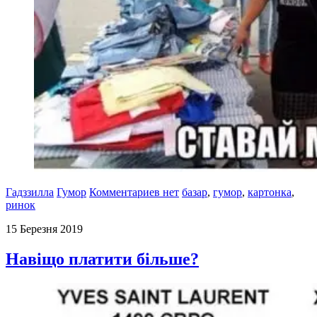
Гадззилла
Гумор
Комментариев нет
базар
,
гумор
,
картонка
,
ринок
15 Березня 2019
Навіщо платити більше?