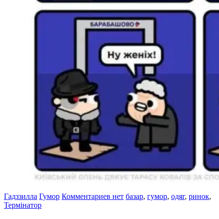
Гадззилла
Гумор
Комментариев нет
базар
,
гумор
,
одяг
,
ринок
,
Термінатор