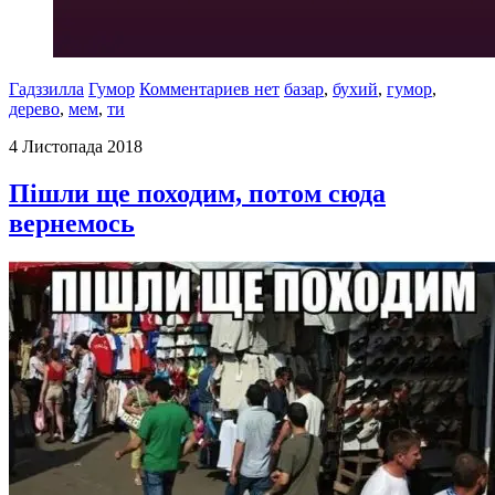
Гадззилла
Гумор
Комментариев нет
базар
,
бухий
,
гумор
,
дерево
,
мем
,
ти
4 Листопада 2018
Пішли ще походим, потом сюда
вернемось