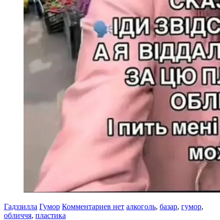
Гадззилла
Гумор
Комментариев нет
алкоголь
,
базар
,
гумор
,
обличчя
,
пластика