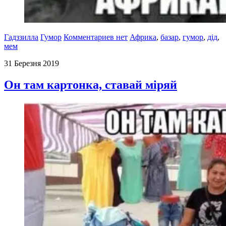
Гадззилла
Гумор
Комментариев нет
Африка
,
базар
,
гумор
,
дід
,
мем
31 Березня 2019
Он там картонка, ставай міряй