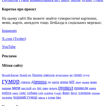
Коротко про проєкт
На цьому сайті Ви можете знайти гумористичні картинки,
меми, жарти, анекдоти тощо. БічБалда в соціальних мережах:
Instagram
X.com (
Twitter
)
YouTube
Реклама
Мітки сайту
гроші
Україна
алкоголь
Віталій Кличко
Новий рік
відпочинок
вік
груди
гумор
дівчина
кіт
дівчата
жінка
життя
мама
дід
лікар
малюк
прикол
мем
приколи
пес
машина
настрій
пиво
порада
ранок
ніч
хлопець
робота
секс
собака
факт
сон
фото
свято
телефон
туалет
цицьки
чорний гумор
чоловік
їжа
школа
я
істина