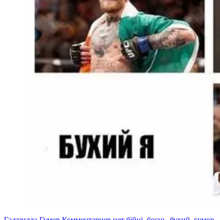
Гадззилла
Гумор
Комментариев нет
бійці
,
боєць
,
бухий
,
гумор