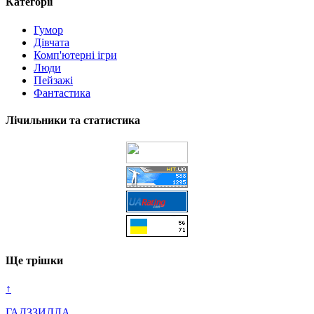
Категорії
Гумор
Дівчата
Комп'ютерні ігри
Люди
Пейзажі
Фантастика
Лічильники та статистика
Ще трішки
↑
ГАДЗЗИЛЛА