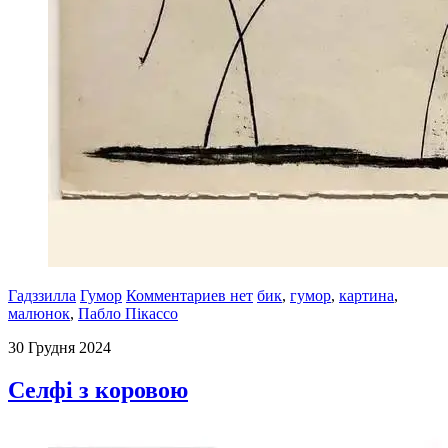
Гадззилла
Гумор
Комментариев нет
бик
,
гумор
,
картина
,
малюнок
,
Пабло Пікассо
30 Грудня 2024
Селфі з коровою