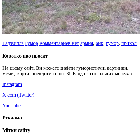
Гадззилла
Гумор
Комментариев нет
армия
,
бик
,
гумор
,
прикол
Коротко про проєкт
На цьому сайті Ви можете знайти гумористичні картинки,
меми, жарти, анекдоти тощо. БічБалда в соціальних мережах:
Instagram
X.com (
Twitter
)
YouTube
Реклама
Мітки сайту