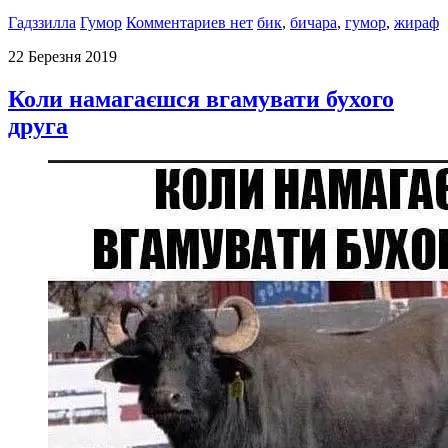
Гадззилла
Гумор
Комментариев нет
бик
,
бичара
,
гумор
,
жираф
22 Березня 2019
Коли намагаєшся вгамувати бухого
друга