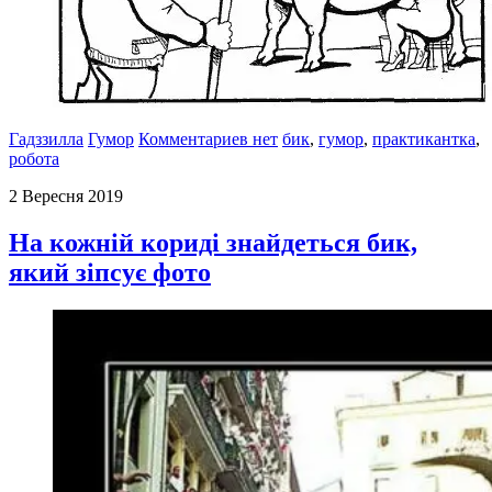
Гадззилла
Гумор
Комментариев нет
бик
,
гумор
,
практикантка
,
робота
2 Вересня 2019
На кожній кориді знайдеться бик,
який зіпсує фото