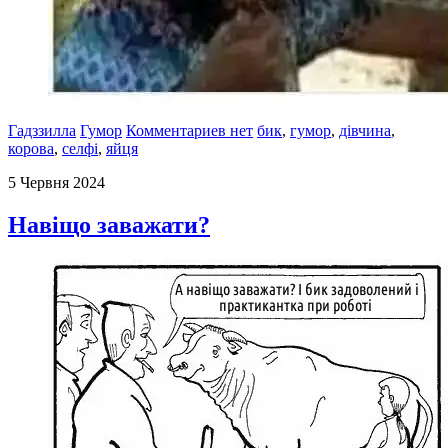
Гадззилла
Гумор
Комментариев нет
бик
,
гумор
,
дівчина
,
корова
,
селфі
,
яйця
5 Червня 2024
Навіщо заважати?