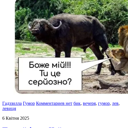
Гадззилла
Гумор
Комментариев нет
бик
,
вечеря
,
гумор
,
лев
,
левиця
6 Квітня 2025