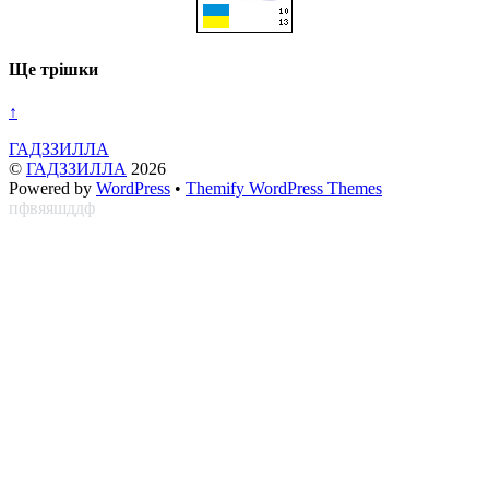
Ще трішки
↑
ГАДЗЗИЛЛА
©
ГАДЗЗИЛЛА
2026
Powered by
WordPress
•
Themify WordPress Themes
пфвяяшддф