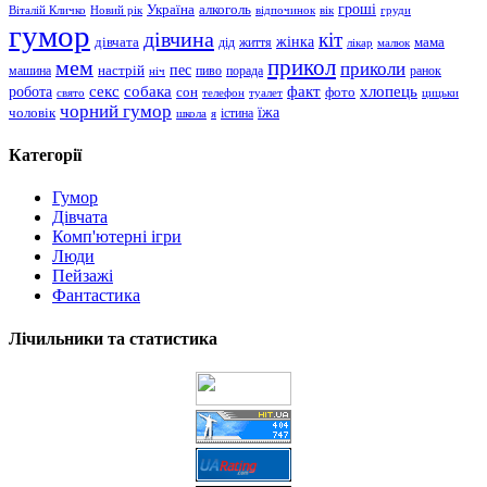
гроші
Україна
алкоголь
Віталій Кличко
Новий рік
відпочинок
вік
груди
гумор
дівчина
кіт
дівчата
жінка
життя
мама
дід
лікар
малюк
прикол
мем
приколи
пес
машина
настрій
пиво
порада
ранок
ніч
хлопець
робота
секс
собака
факт
сон
фото
свято
телефон
туалет
цицьки
чорний гумор
чоловік
їжа
школа
я
істина
Категорії
Гумор
Дівчата
Комп'ютерні ігри
Люди
Пейзажі
Фантастика
Лічильники та статистика