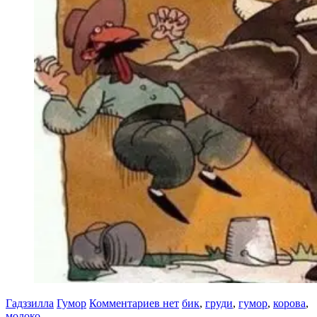
Гадззилла
Гумор
Комментариев нет
бик
,
груди
,
гумор
,
корова
,
молоко