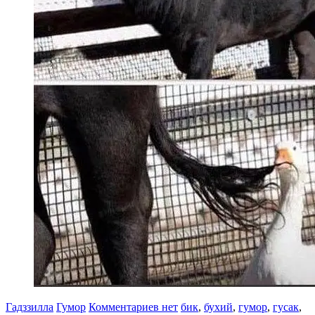
Гадззилла
Гумор
Комментариев нет
бик
,
бухий
,
гумор
,
гусак
,