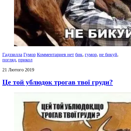
Гадззилла
Гумор
Комментариев нет
бик
,
гумор
,
не бикуй
,
погляд
,
прикол
21 Лютого 2019
Це той ублюдок трогав твої груди?