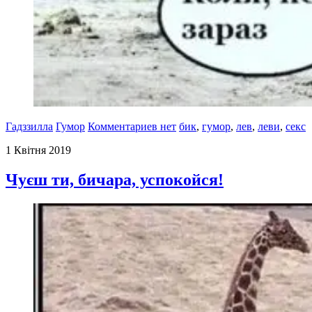
Гадззилла
Гумор
Комментариев нет
бик
,
гумор
,
лев
,
леви
,
секс
1 Квітня 2019
Чуєш ти, бичара, успокойся!