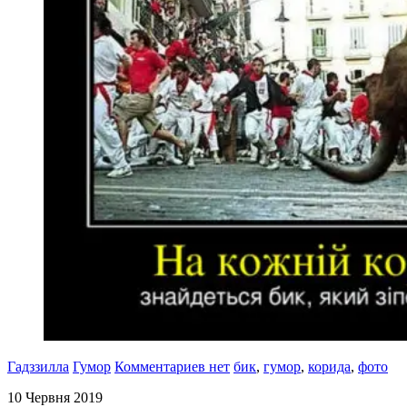
Гадззилла
Гумор
Комментариев нет
бик
,
гумор
,
корида
,
фото
10 Червня 2019