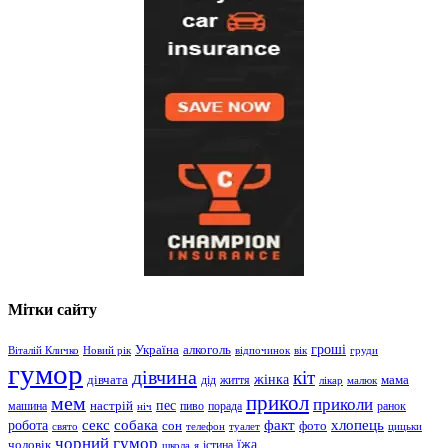
Мітки сайту
гроші
Україна
алкоголь
Віталій Кличко
Новий рік
відпочинок
вік
груди
гумор
дівчина
кіт
дівчата
жінка
життя
мама
дід
лікар
малюк
прикол
мем
приколи
пес
машина
настрій
пиво
порада
ранок
ніч
хлопець
робота
секс
собака
факт
сон
фото
свято
телефон
туалет
цицьки
чорний гумор
чоловік
їжа
школа
я
істина