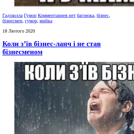
Гадззилла
Гумор
Комментариев нет
багнюка
,
бізнес
,
бізнесмен
,
гумор
,
мийка
18 Лютого 2020
Коли з’їв бізнес-ланч і не став
бізнесменом