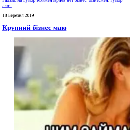
Гадззилла
Гумор
Комментариев нет
бізнес
,
бізнесмен
,
гумор
,
ланч
18 Березня 2019
Крупний бізнес маю