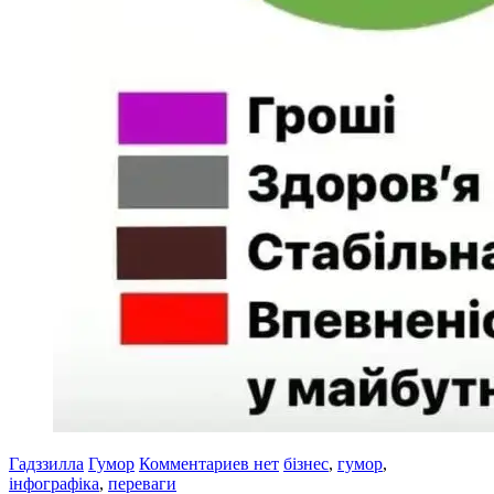
Гадззилла
Гумор
Комментариев нет
бізнес
,
гумор
,
інфографіка
,
переваги