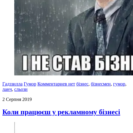
Гадззилла
Гумор
Комментариев нет
бізнес
,
бізнесмен
,
гумор
,
ланч
,
сльози
2 Серпня 2019
Коли працюєш у рекламному бізнесі