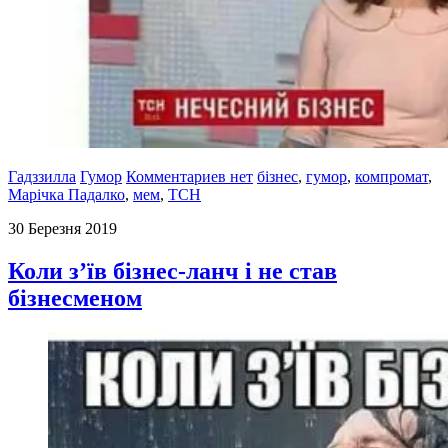
Гадззилла
Гумор
Комментариев нет
бізнес
,
гумор
,
компромат
,
Марічка Падалко
,
мем
,
ТСН
30 Березня 2019
Коли з’їв бізнес-ланч і не став
бізнесменом