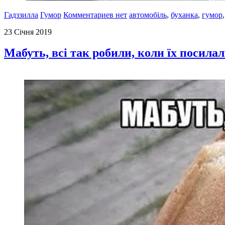
Гадззилла
Гумор
Комментариев нет
автомобіль
,
буханка
,
гумор
23 Січня 2019
Мабуть, всі так робили, коли їх посилал