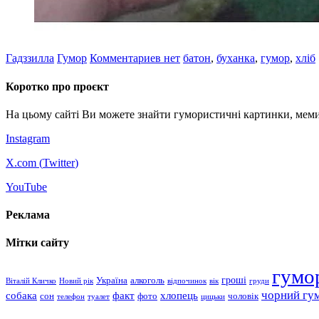
Гадззилла
Гумор
Комментариев нет
батон
,
буханка
,
гумор
,
хліб
Коротко про проєкт
На цьому сайті Ви можете знайти гумористичні картинки, меми
Instagram
X.com (
Twitter
)
YouTube
Реклама
Мітки сайту
гумо
гроші
Україна
алкоголь
Віталій Кличко
Новий рік
відпочинок
вік
груди
чорний гу
хлопець
собака
факт
сон
чоловік
фото
телефон
туалет
цицьки