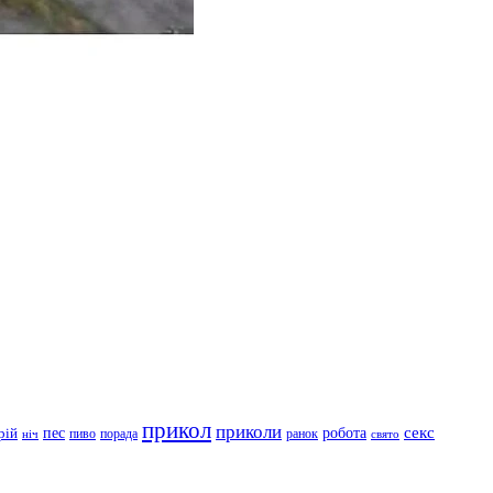
прикол
приколи
робота
секс
пес
рій
пиво
порада
ранок
ніч
свято