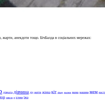
, жарти, анекдоти тощо. БічБалда в соціальних мережах:
р
дівчина
мем
кіт
дівчата
жінка
життя
мама
машина
наст
дід
лікар
малюк
мор
їжа
школа
я
істина