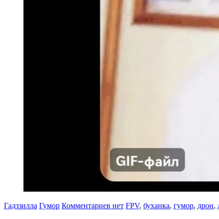
Гадззилла
Гумор
Комментариев нет
FPV
,
буханка
,
гумор
,
дрон
,