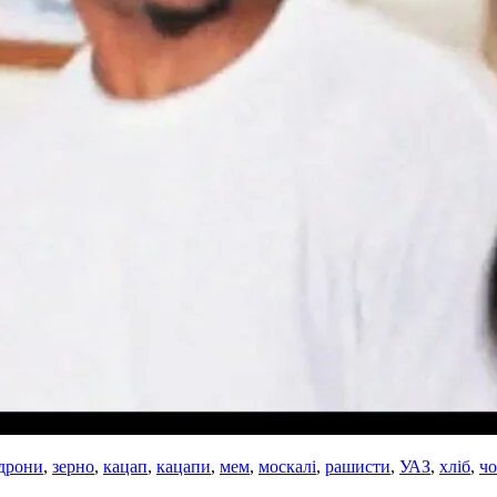
дрони
,
зерно
,
кацап
,
кацапи
,
мем
,
москалі
,
рашисти
,
УАЗ
,
хліб
,
чо