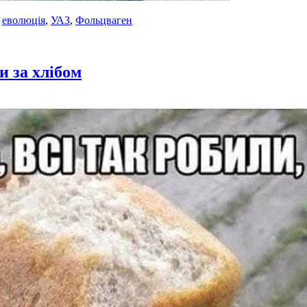
,
еволюція
,
УАЗ
,
Фольцваген
и за хлібом