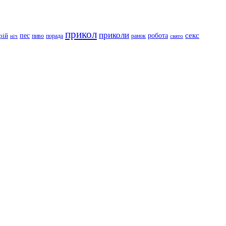
прикол
приколи
робота
секс
пес
рій
пиво
порада
ранок
ніч
свято