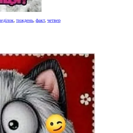
еділок
,
тиждень
,
факт
,
четвер