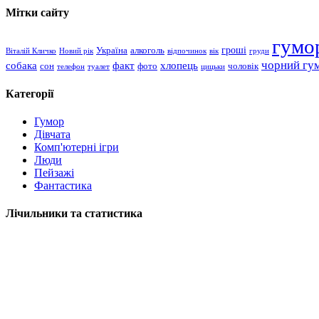
Мітки сайту
гумо
гроші
Україна
алкоголь
Віталій Кличко
Новий рік
відпочинок
вік
груди
чорний гу
хлопець
собака
факт
сон
чоловік
фото
телефон
туалет
цицьки
Категорії
Гумор
Дівчата
Комп'ютерні ігри
Люди
Пейзажі
Фантастика
Лічильники та статистика