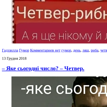
Гадззилла
Гумор
Комментариев нет
гумор
,
день
,
лящ
,
риба
,
чет
13 Грудня 2018
– Яке сьогодні число? – Четвер.