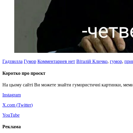
Гадззилла
Гумор
Комментариев нет
Віталій Кличко
,
гумор
,
при
Коротко про проєкт
На цьому сайті Ви можете знайти гумористичні картинки, меми
Instagram
X.com (
Twitter
)
YouTube
Реклама