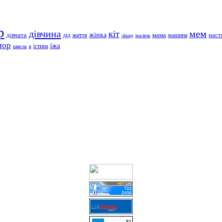
р
дівчина
мем
кіт
дівчата
жінка
життя
мама
машина
наст
дід
лікар
малюк
мор
їжа
школа
я
істина