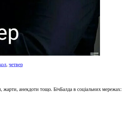
кол
,
четвер
, жарти, анекдоти тощо. БічБалда в соціальних мережах: