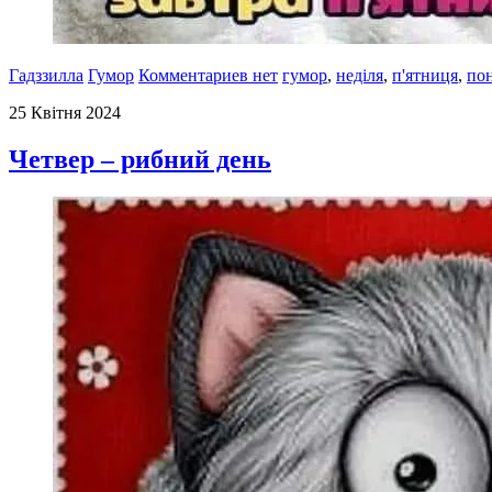
Гадззилла
Гумор
Комментариев нет
гумор
,
неділя
,
п'ятниця
,
пон
25 Квітня 2024
Четвер – рибний день