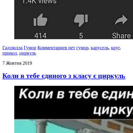
Гадззилла
Гумор
Комментариев нет
гумор
,
карусель
,
круг
,
прикол
,
циркуль
7 Жовтня 2019
Коли в тебе єдиного з класу є циркуль