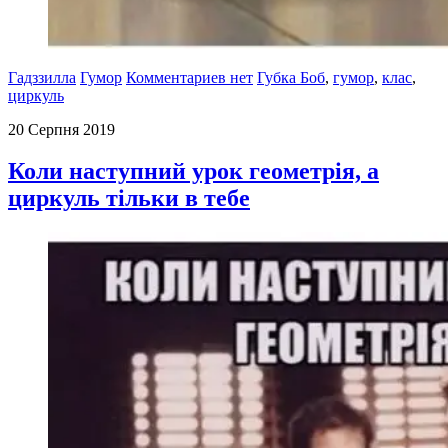
Гадззилла
Гумор
Комментариев нет
Губка Боб
,
гумор
,
клас
,
циркуль
20 Серпня 2019
Коли наступний урок геометрія, а
циркуль тільки в тебе