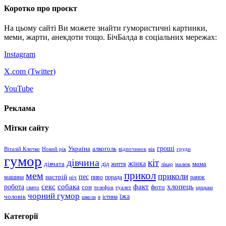
Коротко про проєкт
На цьому сайті Ви можете знайти гумористичні картинки,
меми, жарти, анекдоти тощо. БічБалда в соціальних мережах:
Instagram
X.com (
Twitter
)
YouTube
Реклама
Мітки сайту
гроші
Україна
алкоголь
Віталій Кличко
Новий рік
відпочинок
вік
груди
гумор
дівчина
кіт
дівчата
жінка
життя
мама
дід
лікар
малюк
прикол
мем
приколи
пес
машина
настрій
пиво
порада
ранок
ніч
хлопець
робота
секс
собака
факт
сон
фото
свято
телефон
туалет
цицьки
чорний гумор
чоловік
їжа
школа
я
істина
Категорії