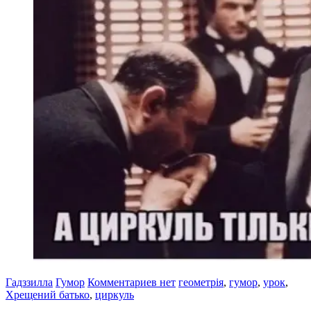
Гадззилла
Гумор
Комментариев нет
геометрія
,
гумор
,
урок
,
Хрещений батько
,
циркуль