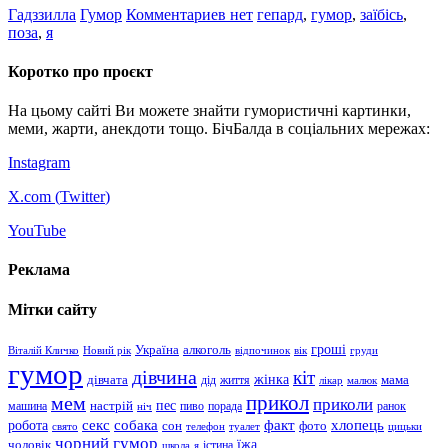
Гадззилла
Гумор
Комментариев нет
гепард
,
гумор
,
заїбісь
,
поза
,
я
Коротко про проєкт
На цьому сайті Ви можете знайти гумористичні картинки,
меми, жарти, анекдоти тощо. БічБалда в соціальних мережах:
Instagram
X.com (
Twitter
)
YouTube
Реклама
Мітки сайту
гроші
Україна
алкоголь
Віталій Кличко
Новий рік
відпочинок
вік
груди
гумор
дівчина
кіт
дівчата
жінка
життя
мама
дід
лікар
малюк
прикол
мем
приколи
пес
машина
настрій
пиво
порада
ранок
ніч
хлопець
робота
секс
собака
факт
сон
фото
свято
телефон
туалет
цицьки
чорний гумор
чоловік
їжа
школа
я
істина