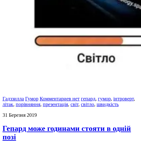
Гадззилла
Гумор
Комментариев нет
гепард
,
гумор
,
інтроверт
,
літак
,
порівняння
,
презентація
,
світ
,
світло
,
швидкість
31 Березня 2019
Гепард може годинами стояти в одній
позі