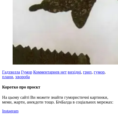
Гадззилла
Гумор
Комментариев нет
вихідні
,
грип
,
гумор
,
плани
,
хвороба
Коротко про проєкт
На цьому сайті Ви можете знайти гумористичні картинки,
меми, жарти, анекдоти тощо. БічБалда в соціальних мережах:
Instagram