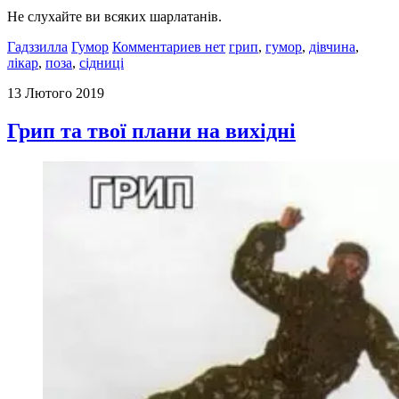
Не слухайте ви всяких шарлатанів.
Гадззилла
Гумор
Комментариев нет
грип
,
гумор
,
дівчина
,
лікар
,
поза
,
сідниці
13 Лютого 2019
Грип та твої плани на вихідні