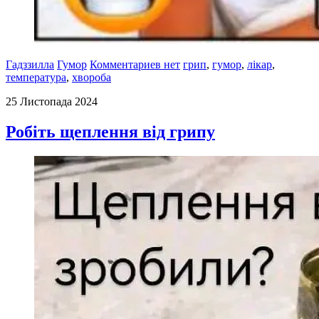
Гадззилла
Гумор
Комментариев нет
грип
,
гумор
,
лікар
,
температура
,
хвороба
25 Листопада 2024
Робіть щеплення від грипу