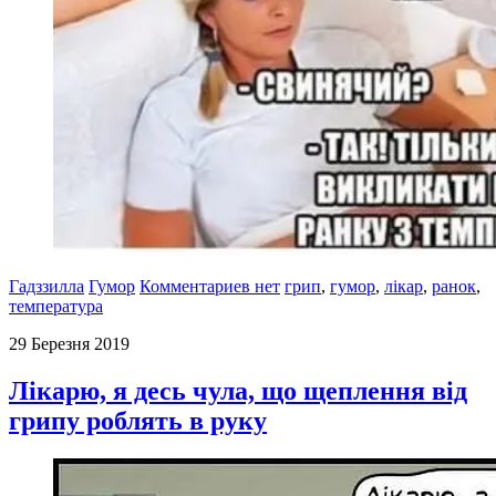
Гадззилла
Гумор
Комментариев нет
грип
,
гумор
,
лікар
,
ранок
,
температура
29 Березня 2019
Лікарю, я десь чула, що щеплення від
грипу роблять в руку