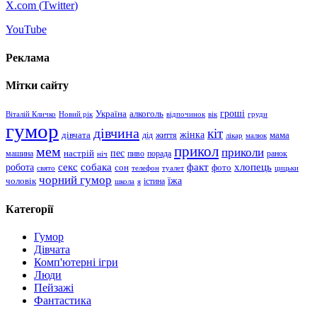
X.com (
Twitter
)
YouTube
Реклама
Мітки сайту
гроші
Україна
алкоголь
Віталій Кличко
Новий рік
відпочинок
вік
груди
гумор
дівчина
кіт
дівчата
жінка
життя
мама
дід
лікар
малюк
прикол
мем
приколи
пес
машина
настрій
пиво
порада
ранок
ніч
хлопець
робота
секс
собака
факт
сон
фото
свято
телефон
туалет
цицьки
чорний гумор
чоловік
їжа
школа
я
істина
Категорії
Гумор
Дівчата
Комп'ютерні ігри
Люди
Пейзажі
Фантастика