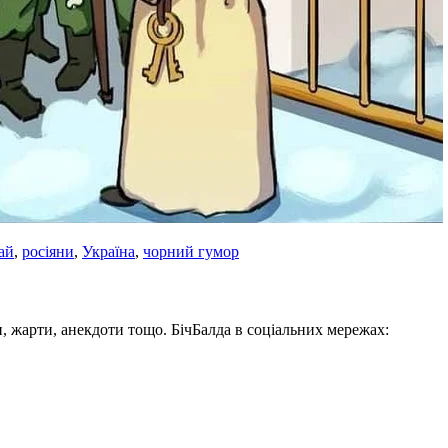
ай
,
росіяни
,
Україна
,
чорний гумор
, жарти, анекдоти тощо. БічБалда в соціальних мережах: