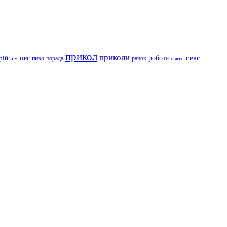
прикол
приколи
робота
секс
пес
рій
пиво
порада
ранок
ніч
свято