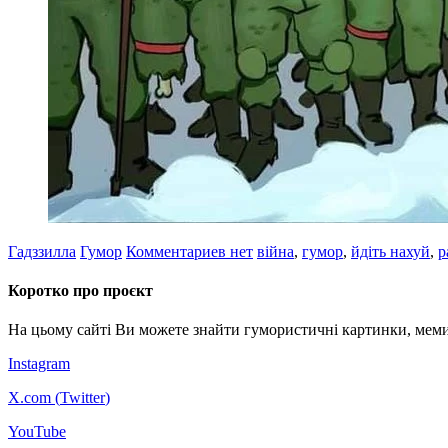
Гадззилла
Гумор
Комментариев нет
війна
,
гумор
,
йдіть нахуй
,
р
Коротко про проєкт
На цьому сайті Ви можете знайти гумористичні картинки, меми
Instagram
X.com (
Twitter
)
YouTube