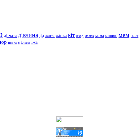
р
дівчина
мем
кіт
дівчата
жінка
життя
мама
машина
наст
дід
лікар
малюк
мор
їжа
школа
я
істина