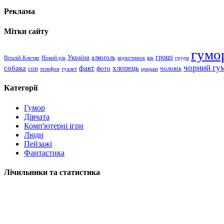
Реклама
Мітки сайту
гумо
гроші
Україна
алкоголь
Віталій Кличко
Новий рік
відпочинок
вік
груди
чорний гу
хлопець
собака
факт
сон
чоловік
фото
телефон
туалет
цицьки
Категорії
Гумор
Дівчата
Комп'ютерні ігри
Люди
Пейзажі
Фантастика
Лічильники та статистика