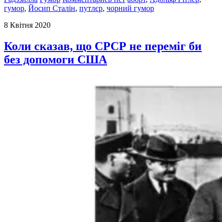
гумор
,
Йосип Сталін
,
путлєр
,
чорний гумор
8 Квітня 2020
Коли сказав, що СРСР не переміг би
без допомоги США