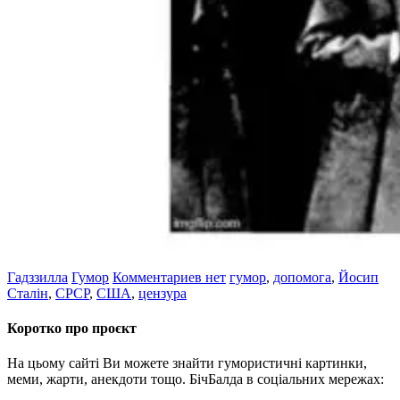
Гадззилла
Гумор
Комментариев нет
гумор
,
допомога
,
Йосип
Сталін
,
СРСР
,
США
,
цензура
Коротко про проєкт
На цьому сайті Ви можете знайти гумористичні картинки,
меми, жарти, анекдоти тощо. БічБалда в соціальних мережах: