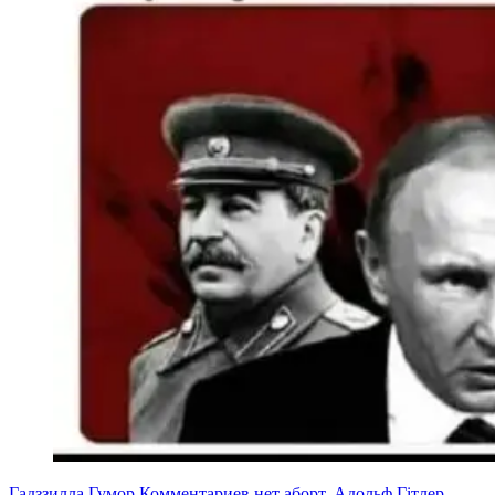
Гадззилла
Гумор
Комментариев нет
аборт
,
Адольф Гітлер
,