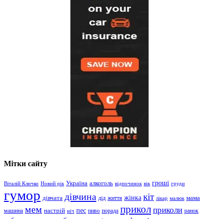
Мітки сайту
гроші
Україна
алкоголь
Віталій Кличко
Новий рік
відпочинок
вік
груди
гумор
дівчина
кіт
дівчата
жінка
життя
мама
дід
лікар
малюк
прикол
мем
приколи
пес
машина
настрій
пиво
порада
ранок
ніч