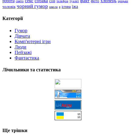
хлопець
робота
секс
собака
факт
сон
фото
свято
телефон
туалет
цицьки
чорний гумор
чоловік
їжа
школа
я
істина
Категорії
Гумор
Дівчата
Комп'ютерні ігри
Люди
Пейзажі
Фантастика
Лічильники та статистика
Ще трішки