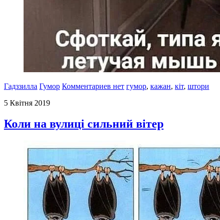
Гадззилла
Гумор
Комментариев нет
гумор
,
кажан
,
кіт
,
штори
5 Квітня 2019
Коли на вулиці сильний вітер