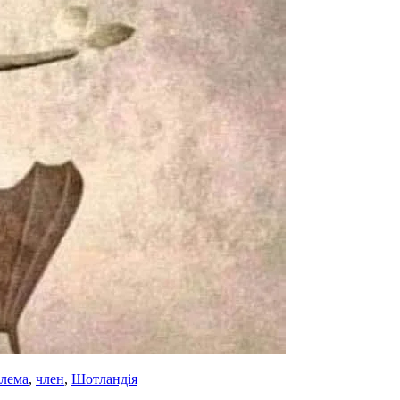
лема
,
член
,
Шотландія