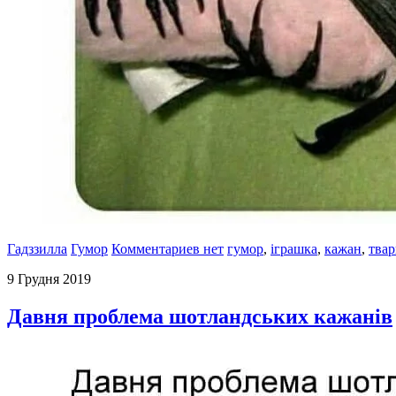
Гадззилла
Гумор
Комментариев нет
гумор
,
іграшка
,
кажан
,
тва
9 Грудня 2019
Давня проблема шотландських кажанів