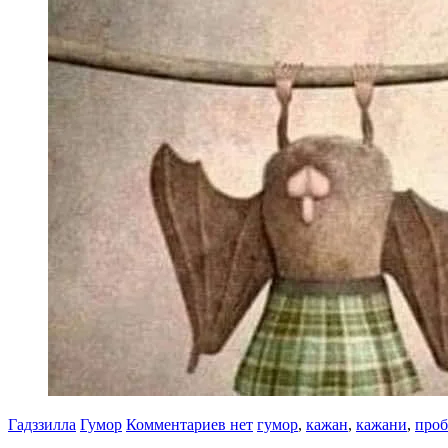
Гадззилла
Гумор
Комментариев нет
гумор
,
кажан
,
кажани
,
проб