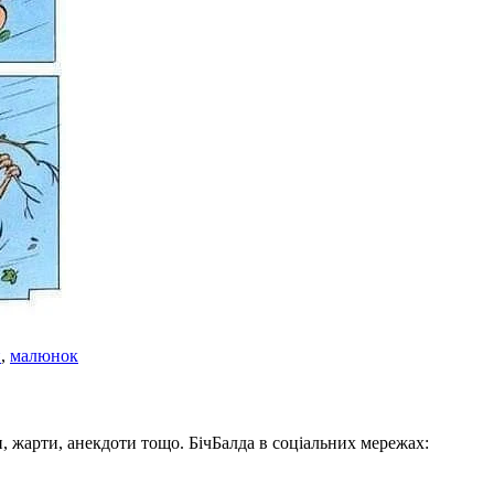
и
,
малюнок
, жарти, анекдоти тощо. БічБалда в соціальних мережах: