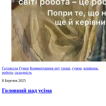
Гадззилла
Гумор
Комментариев нет
гроші
,
гумор
,
керівник
,
робота
,
складність
8 Березня 2025
Головний над усіма