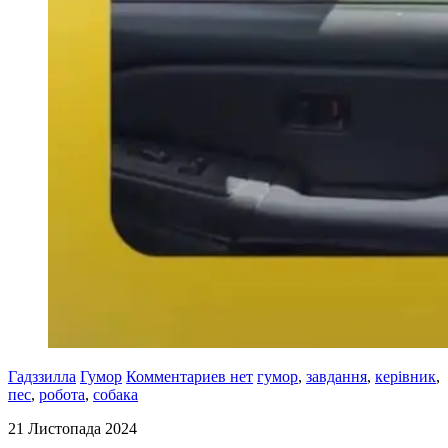
Гадззилла
Гумор
Комментариев нет
гумор
,
завдання
,
керівник
,
пес
,
робота
,
собака
21 Листопада 2024