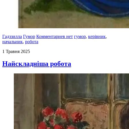
Гадззилла
Гумор
Комментариев нет
гумор
,
керівник
,
начальник
,
робота
1 Травня 2025
Найскладніша робота