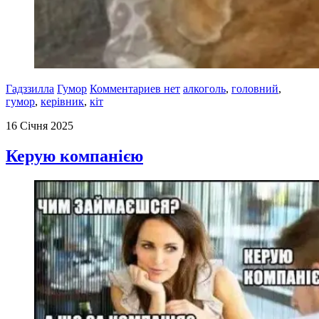
Гадззилла
Гумор
Комментариев нет
алкоголь
,
головний
,
гумор
,
керівник
,
кіт
16 Січня 2025
Керую компанією