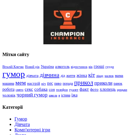
Мітки сайту
гроші
Україна
алкоголь
Віталій Кличко
Новий рік
відпочинок
вік
груди
гумор
дівчина
кіт
дівчата
жінка
життя
мама
дід
лікар
малюк
прикол
мем
приколи
пес
машина
настрій
пиво
порада
ранок
ніч
хлопець
робота
секс
собака
факт
сон
фото
свято
телефон
туалет
цицьки
чорний гумор
чоловік
їжа
школа
я
істина
Категорії
Гумор
Дівчата
Комп'ютерні ігри