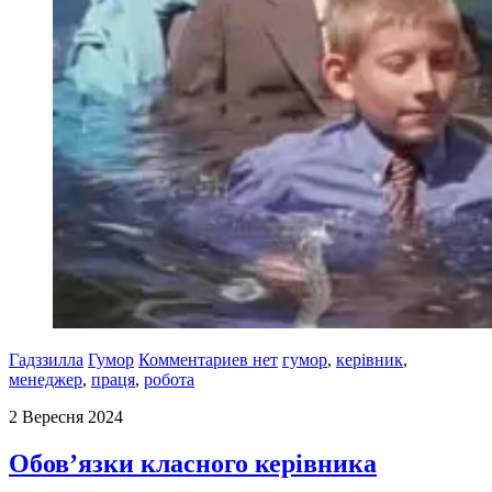
Гадззилла
Гумор
Комментариев нет
гумор
,
керівник
,
менеджер
,
праця
,
робота
2 Вересня 2024
Обов’язки класного керівника