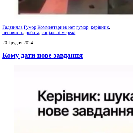
Гадззилла
Гумор
Комментариев нет
гумор
,
керівник
,
ненависть
,
робота
,
соціальні мережі
20 Грудня 2024
Кому дати нове завдання