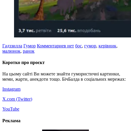
Гадззилла
Гумор
Комментариев нет
бос
,
гумор
,
керівник
,
малюнок
,
ранок
Коротко про проєкт
На цьому сайті Ви можете знайти гумористичні картинки,
меми, жарти, анекдоти тощо. БічБалда в соціальних мережах:
Instagram
X.com (
Twitter
)
YouTube
Реклама