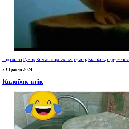
Гадззилла
Гумор
Комментариев нет
гумор
,
Колобок
,
одруження
20 Травня 2024
Колобок втік