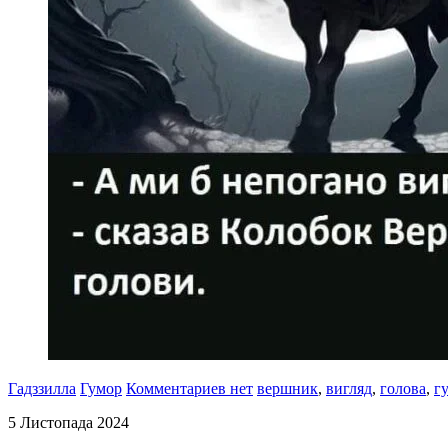
Гадззилла
Гумор
Комментариев нет
вершник
,
вигляд
,
голова
,
г
5 Листопада 2024