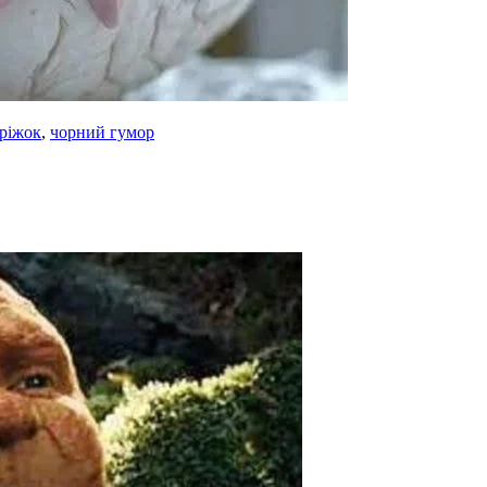
ріжок
,
чорний гумор