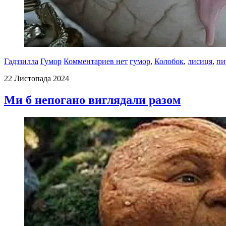
Гадззилла
Гумор
Комментариев нет
гумор
,
Колобок
,
лисиця
,
пи
22 Листопада 2024
Ми б непогано виглядали разом