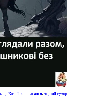
умор
,
Колобок
,
поєднання
,
чорний гумор