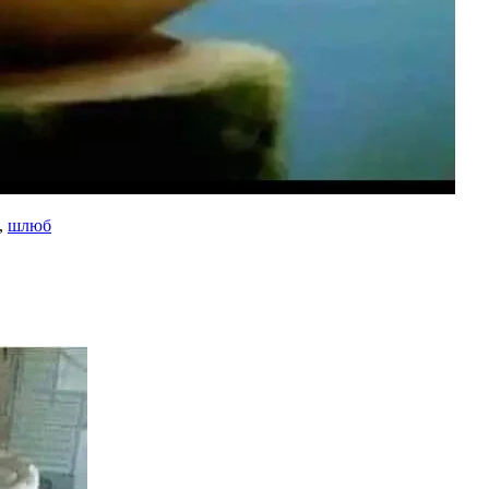
,
шлюб