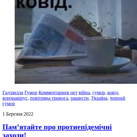
Гадззилла
Гумор
Комментариев нет
війна
,
гумор
,
ковід
,
коронавірус
,
повітряна тривога
,
рашисти
,
Україна
,
чорний
гумор
1 Березня 2022
Пам’ятайте про протиепідемічні
заходи!