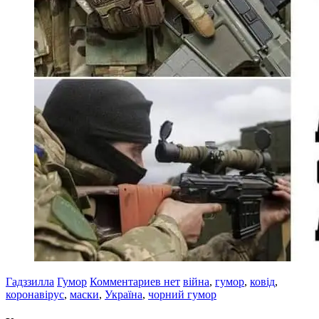
Гадззилла
Гумор
Комментариев нет
війна
,
гумор
,
ковід
,
коронавірус
,
маски
,
Україна
,
чорний гумор