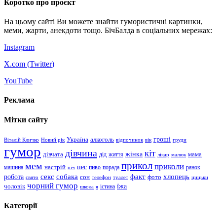
Коротко про проєкт
На цьому сайті Ви можете знайти гумористичні картинки,
меми, жарти, анекдоти тощо. БічБалда в соціальних мережах:
Instagram
X.com (
Twitter
)
YouTube
Реклама
Мітки сайту
гроші
Україна
алкоголь
Віталій Кличко
Новий рік
відпочинок
вік
груди
гумор
дівчина
кіт
дівчата
жінка
життя
мама
дід
лікар
малюк
прикол
мем
приколи
пес
машина
настрій
пиво
порада
ранок
ніч
хлопець
робота
секс
собака
факт
сон
фото
свято
телефон
туалет
цицьки
чорний гумор
чоловік
їжа
школа
я
істина
Категорії