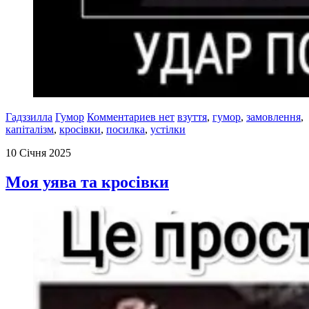
Гадззилла
Гумор
Комментариев нет
взуття
,
гумор
,
замовлення
,
капіталізм
,
кросівки
,
посилка
,
устілки
10 Січня 2025
Моя уява та кросівки