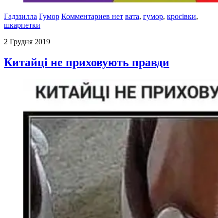
Гадззилла
Гумор
Комментариев нет
вата
,
гумор
,
кросівки
,
шкарпетки
2 Грудня 2019
Китайці не приховують правди