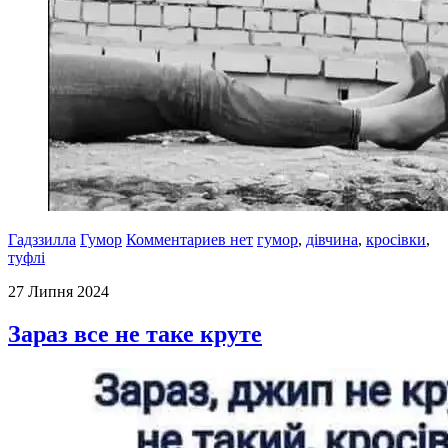
Гадззилла
Гумор
Комментариев нет
гумор
,
дівчина
,
кросівки
,
туфлі
27 Липня 2024
Зараз все не таке круте