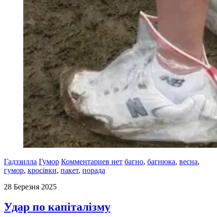
Гадззилла
Гумор
Комментариев нет
багно
,
багнюка
,
весна
,
гумор
,
кросівки
,
пакет
,
порада
28 Березня 2025
Удар по капіталізму