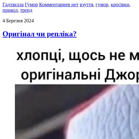
Гадззилла
Гумор
Комментариев нет
взуття
,
гумор
,
кросівки
,
прикол
,
тренд
4 Березня 2024
Оригінал чи репліка?