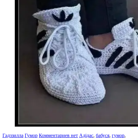
Гадззилла
Гумор
Комментариев нет
Адідас
,
бабуся
,
гумор
,