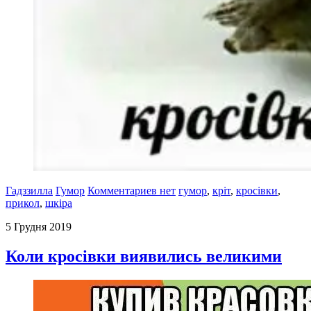
Гадззилла
Гумор
Комментариев нет
гумор
,
кріт
,
кросівки
,
прикол
,
шкіра
5 Грудня 2019
Коли кросівки виявились великими