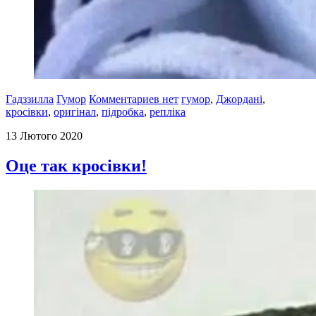
Гадззилла
Гумор
Комментариев нет
гумор
,
Джордані
,
кросівки
,
оригінал
,
підробка
,
репліка
13 Лютого 2020
Оце так кросівки!