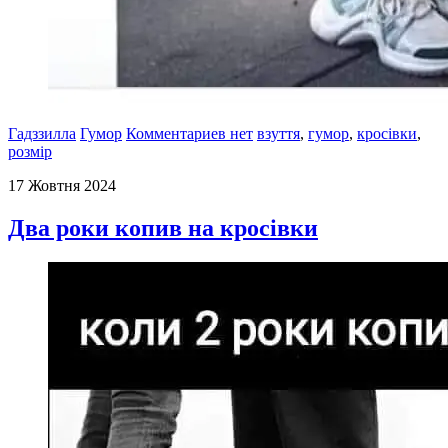
Гадззилла
Гумор
Комментариев нет
взуття
,
гумор
,
кросівки
,
розмір
17 Жовтня 2024
Два роки копив на кросівки