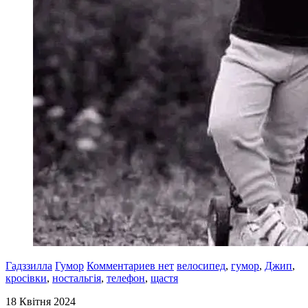
Гадззилла
Гумор
Комментариев нет
велосипед
,
гумор
,
Джип
,
кросівки
,
ностальгія
,
телефон
,
щастя
18 Квітня 2024