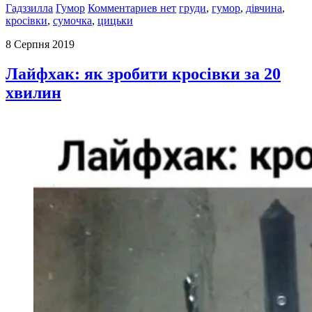
Гадззилла
Гумор
Комментариев нет
груди
,
гумор
,
дівчина
,
кросівки
,
сумочка
,
цицьки
8 Серпня 2019
Лайфхак: як зробити кросівки за 20
хвилин