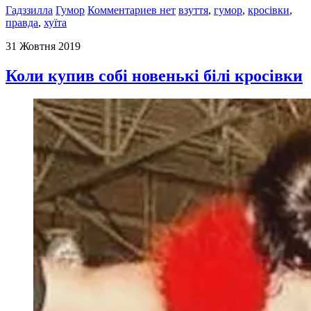
Гадззилла
Гумор
Комментариев нет
взуття
,
гумор
,
кросівки
,
правда
,
хуїта
31 Жовтня 2019
Коли купив собі новенькі білі кросівки