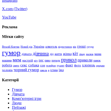
Instagram
X.com (
Twitter
)
YouTube
Реклама
Мітки сайту
гроші
Україна
алкоголь
Віталій Кличко
Новий рік
відпочинок
вік
груди
гумор
дівчина
кіт
дівчата
жінка
життя
мама
дід
лікар
малюк
прикол
мем
приколи
пес
машина
настрій
пиво
порада
ранок
ніч
хлопець
робота
секс
собака
факт
сон
фото
свято
телефон
туалет
цицьки
чорний гумор
чоловік
їжа
школа
я
істина
Категорії
Гумор
Дівчата
Комп'ютерні ігри
Люди
Пейзажі