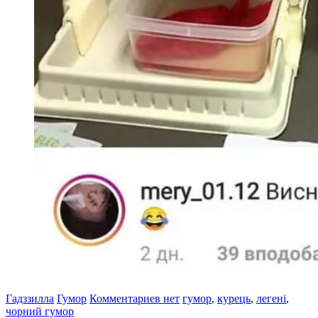
Гадззилла
Гумор
Комментариев нет
гумор
,
курець
,
легені
,
чорний гумор