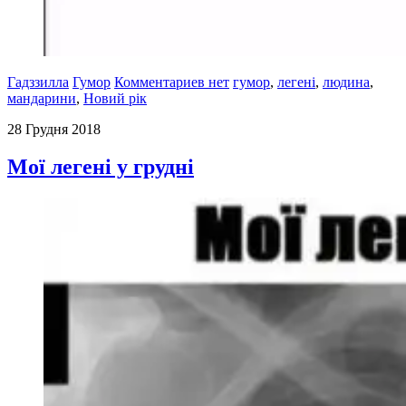
Гадззилла
Гумор
Комментариев нет
гумор
,
легені
,
людина
,
мандарини
,
Новий рік
28 Грудня 2018
Мої легені у грудні