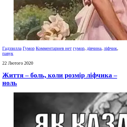
Гадззилла
Гумор
Комментариев нет
гумор
,
дівчина
,
ліфчик
,
павук
22 Лютого 2020
Життя – боль, коли розмір ліфчика –
ноль