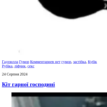
Гадззилла
Гумор
Комментариев нет
гумор
,
застібка
,
Кубік
Рубіка
,
ліфчик
,
секс
24 Серпня 2024
Кіт гарної господині