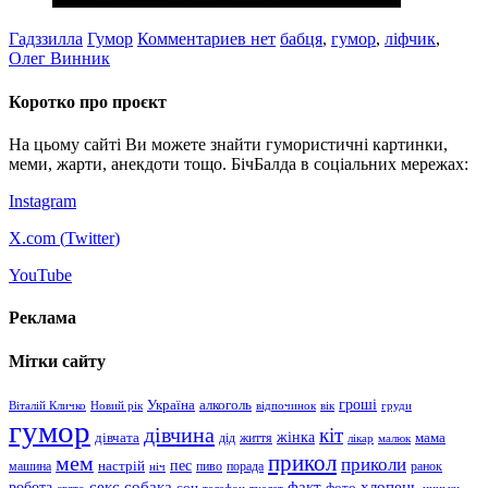
Гадззилла
Гумор
Комментариев нет
бабця
,
гумор
,
ліфчик
,
Олег Винник
Коротко про проєкт
На цьому сайті Ви можете знайти гумористичні картинки,
меми, жарти, анекдоти тощо. БічБалда в соціальних мережах:
Instagram
X.com (
Twitter
)
YouTube
Реклама
Мітки сайту
гроші
Україна
алкоголь
Віталій Кличко
Новий рік
відпочинок
вік
груди
гумор
дівчина
кіт
дівчата
жінка
життя
мама
дід
лікар
малюк
прикол
мем
приколи
пес
машина
настрій
пиво
порада
ранок
ніч
хлопець
робота
секс
собака
факт
сон
фото
свято
телефон
туалет
цицьки