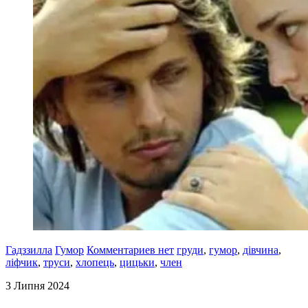
Гадззилла
Гумор
Комментариев нет
груди
,
гумор
,
дівчина
,
ліфчик
,
труси
,
хлопець
,
цицьки
,
член
3 Липня 2024