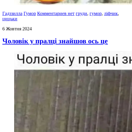
Гадззилла
Гумор
Комментариев нет
груди
,
гумор
,
ліфчик
,
цицьки
6 Жовтня 2024
Чоловік у пралці знайшов ось це