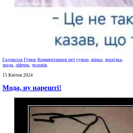
Гадззилла
Гумор
Комментариев нет
гумор
,
жінка
,
знахідка
,
зрада
,
ліфчик
,
чоловік
15 Квітня 2024
Мода, ну нарешті!