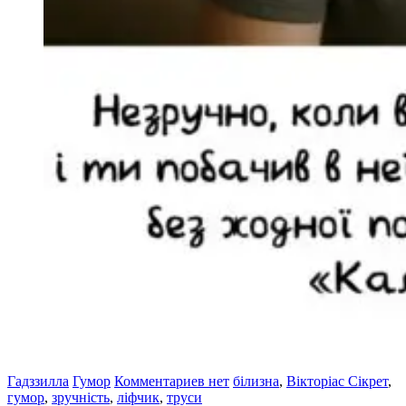
Гадззилла
Гумор
Комментариев нет
білизна
,
Вікторіас Сікрет
,
гумор
,
зручність
,
ліфчик
,
труси