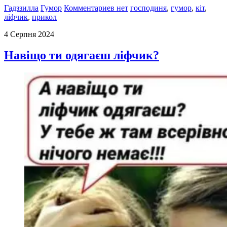
Гадззилла
Гумор
Комментариев нет
господиня
,
гумор
,
кіт
,
ліфчик
,
прикол
4 Серпня 2024
Навіщо ти одягаєш ліфчик?