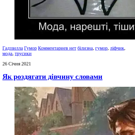
Гадззилла
Гумор
Комментариев нет
білизна
,
гумор
,
ліфчик
,
мода
,
трусики
26 Січня 2021
Як роздягати дівчину словами