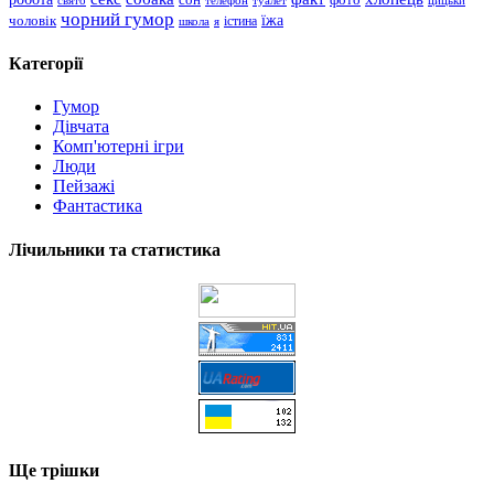
чорний гумор
чоловік
їжа
школа
я
істина
Категорії
Гумор
Дівчата
Комп'ютерні ігри
Люди
Пейзажі
Фантастика
Лічильники та статистика
Ще трішки