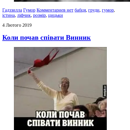
Гадззилла
Гумор
Комментариев нет
бабця
,
груди
,
гумор
,
істина
,
ліфчик
,
розмір
,
цицьки
4 Лютого 2019
Коли почав співати Винник