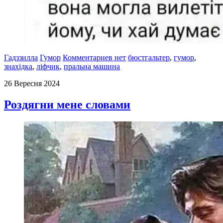
Гадззилла
Гумор
Комментариев нет
бюстгальтер
,
гумор
,
знахідка
,
ліфчик
,
пральна машина
26 Вересня 2024
Роздягни мене словами