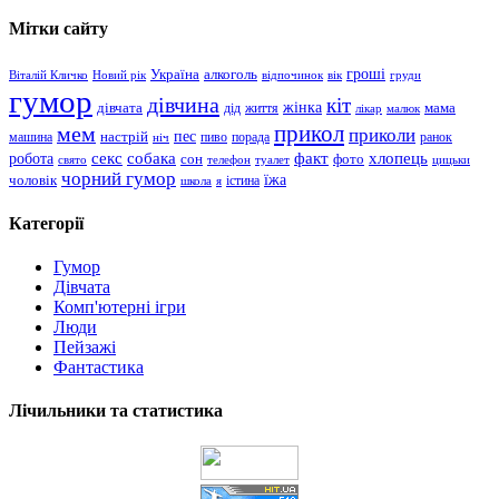
Мітки сайту
гроші
Україна
алкоголь
Віталій Кличко
Новий рік
відпочинок
вік
груди
гумор
дівчина
кіт
дівчата
жінка
життя
мама
дід
лікар
малюк
прикол
мем
приколи
пес
машина
настрій
пиво
порада
ранок
ніч
хлопець
робота
секс
собака
факт
сон
фото
свято
телефон
туалет
цицьки
чорний гумор
чоловік
їжа
школа
я
істина
Категорії
Гумор
Дівчата
Комп'ютерні ігри
Люди
Пейзажі
Фантастика
Лічильники та статистика