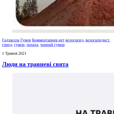
Гадззилла
Гумор
Комментариев нет
велосипед
,
велосипедист
,
город
,
гумор
,
лопата
,
чорний гумор
1 Травня 2021
Люди на травневі свята