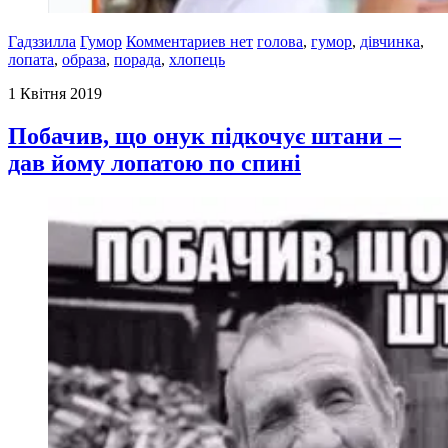
Гадззилла
Гумор
Комментариев нет
голова
,
гумор
,
дівчинка
,
лопата
,
образа
,
порада
,
хлопець
1 Квітня 2019
Побачив, що онук підкочує штани –
дав йому лопатою по спині