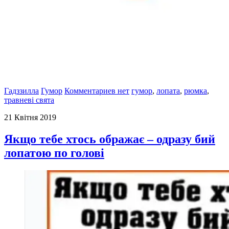
Гадззилла
Гумор
Комментариев нет
гумор
,
лопата
,
рюмка
,
травневі свята
21 Квітня 2019
Якщо тебе хтось ображає – одразу бий
лопатою по голові