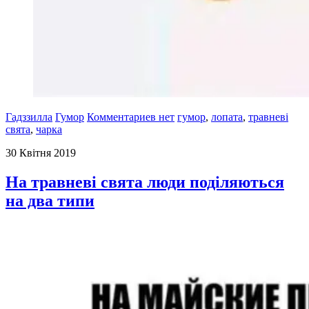
Гадззилла
Гумор
Комментариев нет
гумор
,
лопата
,
травневі
свята
,
чарка
30 Квітня 2019
На травневі свята люди поділяються
на два типи