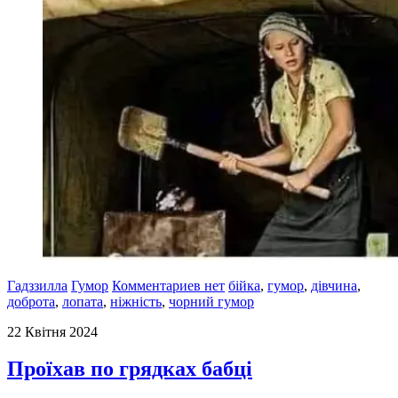
Гадззилла
Гумор
Комментариев нет
бійка
,
гумор
,
дівчина
,
доброта
,
лопата
,
ніжність
,
чорний гумор
22 Квітня 2024
Проїхав по грядках бабці