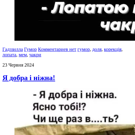
Гадззилла
Гумор
Комментариев нет
гумор
,
доля
,
корекція
,
лопата
,
мем
,
чакри
23 Червня 2024
Я добра і ніжна!