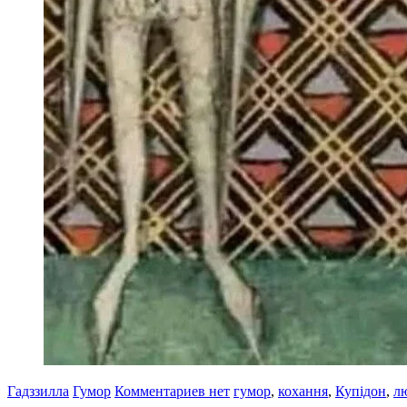
Гадззилла
Гумор
Комментариев нет
гумор
,
кохання
,
Купідон
,
л