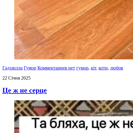
Гадззилла
Гумор
Комментариев нет
гумор
,
кіт
,
коти
,
любов
22 Січня 2025
Це ж не серце