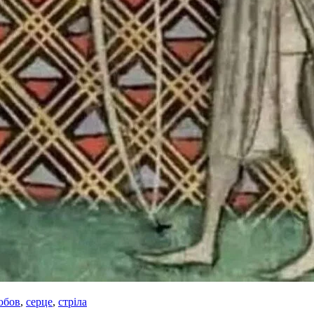
юбов
,
серце
,
стріла