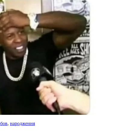
бов
,
народження