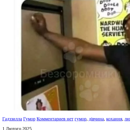
Гадззилла
Гумор
Комментариев нет
гумор
,
дівчина
,
кохання
,
лю
1 Лютого 2025