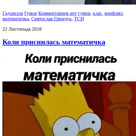
Гадззилла
Гумор
Комментариев нет
гумор
,
клас
,
конфлікт
,
математичка
,
Святослав Гринчук
,
ТСН
22 Листопада 2018
Коли приснилась математичка