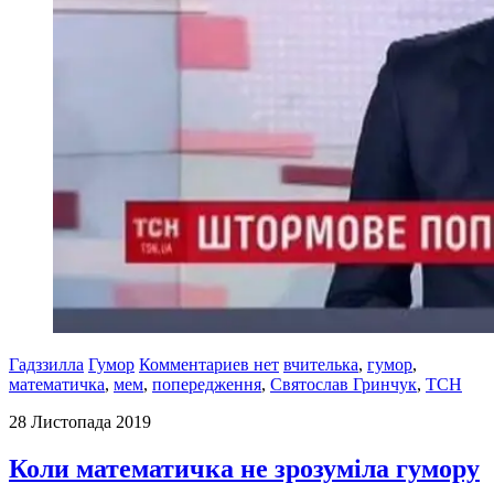
Гадззилла
Гумор
Комментариев нет
вчителька
,
гумор
,
математичка
,
мем
,
попередження
,
Святослав Гринчук
,
ТСН
28 Листопада 2019
Коли математичка не зрозуміла гумору