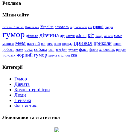
Реклама
Мітки сайту
гроші
Україна
алкоголь
Віталій Кличко
Новий рік
відпочинок
вік
груди
гумор
дівчина
кіт
дівчата
жінка
життя
мама
дід
лікар
малюк
прикол
мем
приколи
пес
машина
настрій
пиво
порада
ранок
ніч
хлопець
робота
секс
собака
факт
сон
фото
свято
телефон
туалет
цицьки
чорний гумор
чоловік
їжа
школа
я
істина
Категорії
Гумор
Дівчата
Комп'ютерні ігри
Люди
Пейзажі
Фантастика
Лічильники та статистика