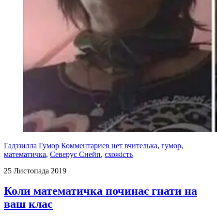
Гадззилла
Гумор
Комментариев нет
вчителька
,
гумор
,
математичка
,
Северус Снейп
,
схожість
25 Листопада 2019
Коли математичка починає гнати на
ваш клас