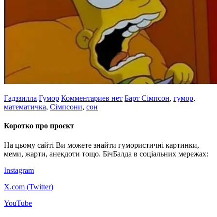
Гадззилла
Гумор
Комментариев нет
Барт Сімпсон
,
гумор
,
математичка
,
Сімпсони
,
сон
Коротко про проєкт
На цьому сайті Ви можете знайти гумористичні картинки,
меми, жарти, анекдоти тощо. БічБалда в соціальних мережах:
Instagram
X.com (
Twitter
)
YouTube