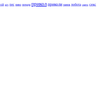
прикол
приколи
робота
секс
пес
рій
пиво
порада
ранок
ніч
свято