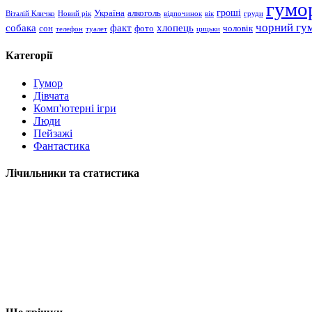
гумо
гроші
Україна
алкоголь
Віталій Кличко
Новий рік
відпочинок
вік
груди
чорний гу
хлопець
собака
факт
сон
чоловік
фото
телефон
туалет
цицьки
Категорії
Гумор
Дівчата
Комп'ютерні ігри
Люди
Пейзажі
Фантастика
Лічильники та статистика