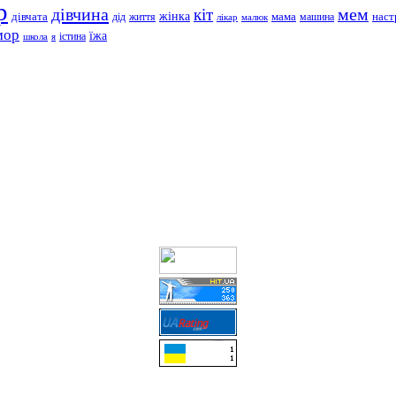
р
дівчина
мем
кіт
дівчата
жінка
життя
мама
машина
наст
дід
лікар
малюк
мор
їжа
школа
я
істина