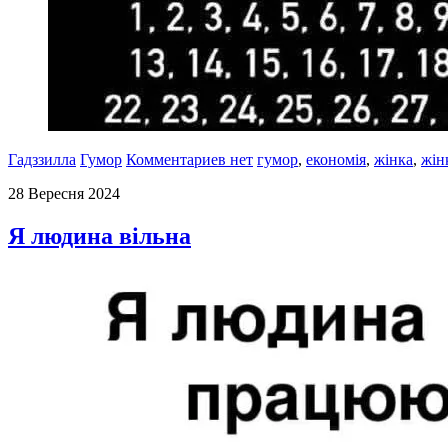
Гадззилла
Гумор
Комментариев нет
гумор
,
економія
,
жінка
,
жін
28 Вересня 2024
Я людина вільна