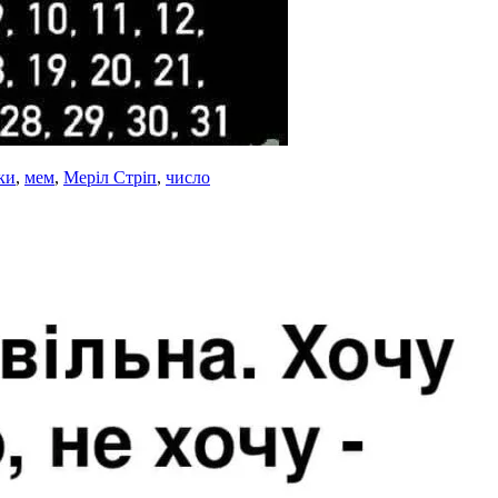
ки
,
мем
,
Меріл Стріп
,
число