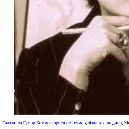
Гадззилла
Гумор
Комментариев нет
гумор
,
зізнання
,
людина
,
Ме