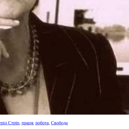
ріл Стріп
,
праця
,
робота
,
Свобода