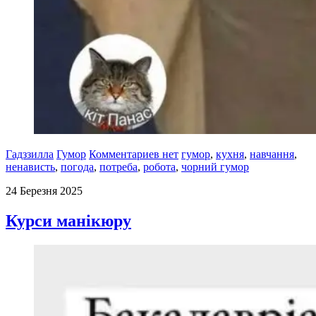
Гадззилла
Гумор
Комментариев нет
гумор
,
кухня
,
навчання
,
ненависть
,
погода
,
потреба
,
робота
,
чорний гумор
24 Березня 2025
Курси манікюру