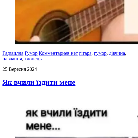
Гадззилла
Гумор
Комментариев нет
гітара
,
гумор
,
дівчина
,
навчання
,
хлопець
25 Вересня 2024
Як вчили їздити мене