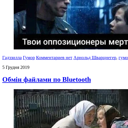
Гадззилла
Гумор
Комментариев нет
Арнольд Шварцнегер
,
гумо
5 Грудня 2019
Обмін файлами по Bluetooth