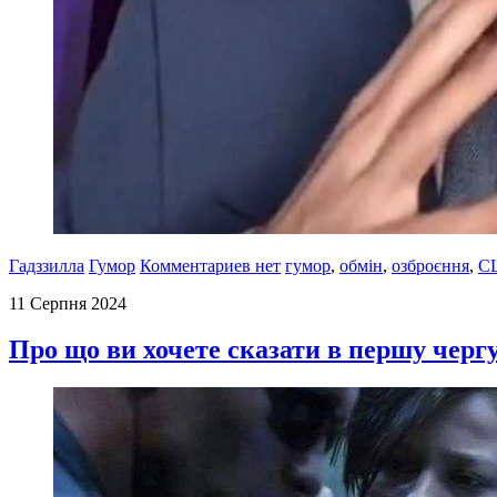
Гадззилла
Гумор
Комментариев нет
гумор
,
обмін
,
озброєння
,
С
11 Серпня 2024
Про що ви хочете сказати в першу черг