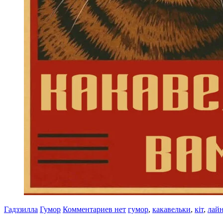
Гадззилла
Гумор
Комментариев нет
гумор
,
какавельки
,
кіт
,
лай