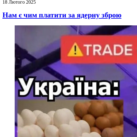
18 Лютого 2025
Нам є чим платити за ядерну зброю