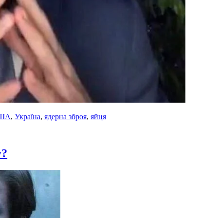
ША
,
Україна
,
ядерна зброя
,
яйця
у?