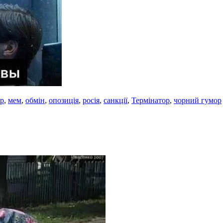
р
,
мем
,
обмін
,
опозиція
,
росія
,
санкції
,
Термінатор
,
чорний гумор