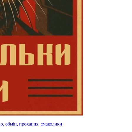
но
,
обмін
,
прохання
,
смаколики