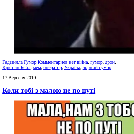
Гадззилла
Гумор
Комментариев нет
війна
,
гумор
,
дрон
,
Крістіан Бейл
,
мем
,
оператор
,
Україна
,
чорний гумор
17 Вересня 2019
Коли тобі з малою не по путі