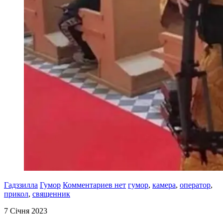
Гадззилла
Гумор
Комментариев нет
гумор
,
камера
,
оператор
,
прикол
,
священник
7 Січня 2023