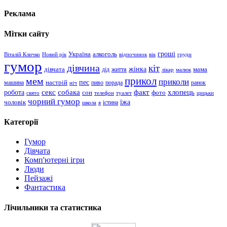
Реклама
Мітки сайту
гроші
Україна
алкоголь
Віталій Кличко
Новий рік
відпочинок
вік
груди
гумор
дівчина
кіт
дівчата
жінка
життя
мама
дід
лікар
малюк
прикол
мем
приколи
пес
машина
настрій
пиво
порада
ранок
ніч
хлопець
робота
секс
собака
факт
сон
фото
свято
телефон
туалет
цицьки
чорний гумор
чоловік
їжа
школа
я
істина
Категорії
Гумор
Дівчата
Комп'ютерні ігри
Люди
Пейзажі
Фантастика
Лічильники та статистика