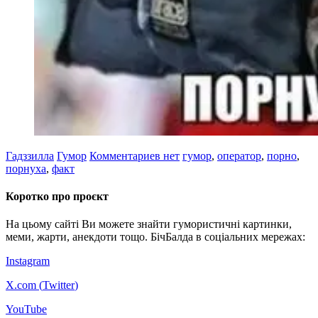
Гадззилла
Гумор
Комментариев нет
гумор
,
оператор
,
порно
,
порнуха
,
факт
Коротко про проєкт
На цьому сайті Ви можете знайти гумористичні картинки,
меми, жарти, анекдоти тощо. БічБалда в соціальних мережах:
Instagram
X.com (
Twitter
)
YouTube