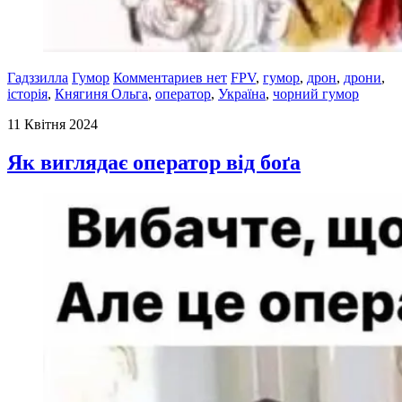
Гадззилла
Гумор
Комментариев нет
FPV
,
гумор
,
дрон
,
дрони
,
історія
,
Княгиня Ольга
,
оператор
,
Україна
,
чорний гумор
11 Квітня 2024
Як виглядає оператор від боґа