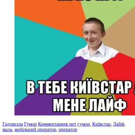
Гадззилла
Гумор
Комментариев нет
гумор
,
Київстар
,
Лайф
,
мала
,
мобільний оператор
,
оператор