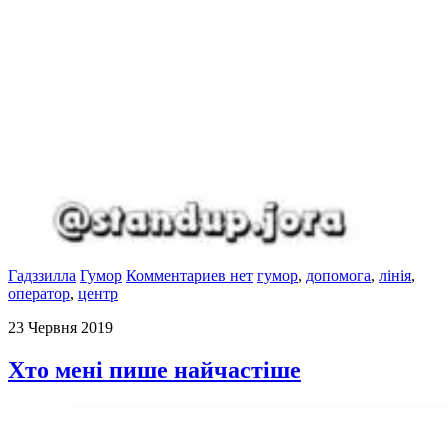
Гадззилла
Гумор
Комментариев нет
гумор
,
допомога
,
лінія
,
оператор
,
центр
23 Червня 2019
Хто мені пише найчастіше