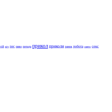
прикол
приколи
робота
секс
пес
рій
пиво
порада
ранок
ніч
свято