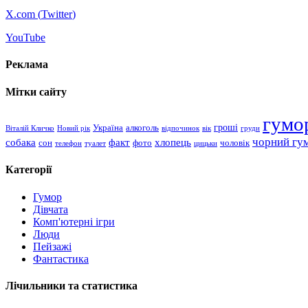
X.com (
Twitter
)
YouTube
Реклама
Мітки сайту
гумо
гроші
Україна
алкоголь
Віталій Кличко
Новий рік
відпочинок
вік
груди
чорний гу
хлопець
собака
факт
сон
чоловік
фото
телефон
туалет
цицьки
Категорії
Гумор
Дівчата
Комп'ютерні ігри
Люди
Пейзажі
Фантастика
Лічильники та статистика