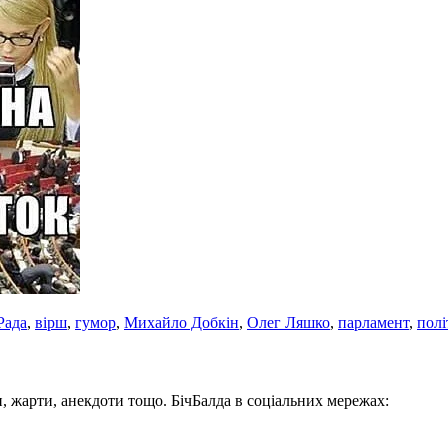
Рада
,
вірш
,
гумор
,
Михайло Добкін
,
Олег Ляшко
,
парламент
,
полі
, жарти, анекдоти тощо. БічБалда в соціальних мережах: