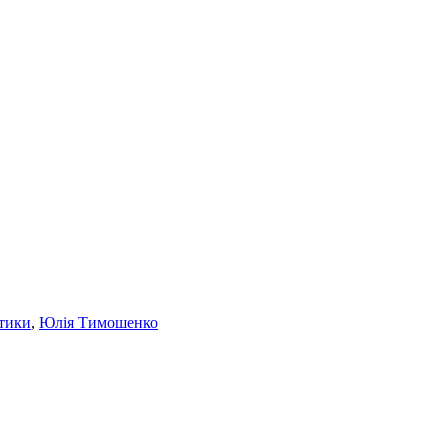
тики
,
Юлія Тимошенко