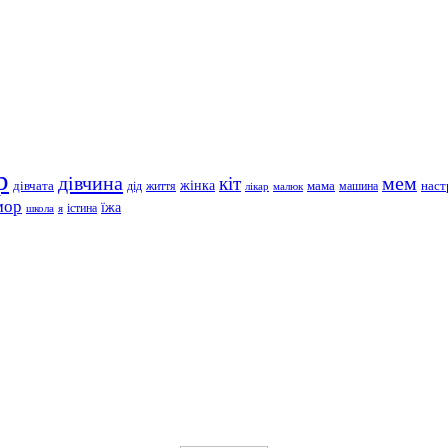
р
дівчина
мем
кіт
дівчата
жінка
життя
мама
машина
наст
дід
лікар
малюк
мор
їжа
школа
я
істина