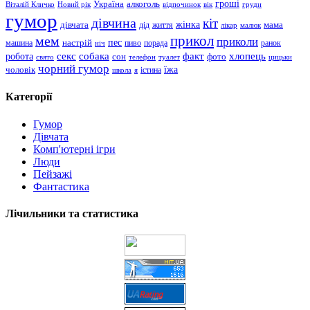
гроші
Україна
алкоголь
Віталій Кличко
Новий рік
відпочинок
вік
груди
гумор
дівчина
кіт
дівчата
жінка
життя
мама
дід
лікар
малюк
прикол
мем
приколи
пес
машина
настрій
пиво
порада
ранок
ніч
хлопець
робота
секс
собака
факт
сон
фото
свято
телефон
туалет
цицьки
чорний гумор
чоловік
їжа
школа
я
істина
Категорії
Гумор
Дівчата
Комп'ютерні ігри
Люди
Пейзажі
Фантастика
Лічильники та статистика