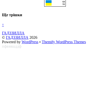
Ще трішки
↑
ГАДЗЗИЛЛА
©
ГАДЗЗИЛЛА
2026
Powered by
WordPress
•
Themify WordPress Themes
пфвяяшддф