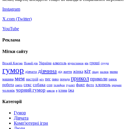
Instagram
X.com (
Twitter
)
YouTube
Реклама
Мітки сайту
гроші
Україна
алкоголь
Віталій Кличко
Новий рік
відпочинок
вік
груди
гумор
дівчина
кіт
дівчата
жінка
життя
мама
дід
лікар
малюк
прикол
мем
приколи
пес
машина
настрій
пиво
порада
ранок
ніч
хлопець
робота
секс
собака
факт
сон
фото
свято
телефон
туалет
цицьки
чорний гумор
чоловік
їжа
школа
я
істина
Категорії
Гумор
Дівчата
Комп'ютерні ігри
Люди