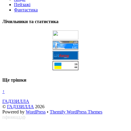
Пейзажі
Фантастика
Лічильники та статистика
Ще трішки
↑
ГАДЗЗИЛЛА
©
ГАДЗЗИЛЛА
2026
Powered by
WordPress
•
Themify WordPress Themes
пфвяяшддф