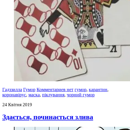
Гадззилла
Гумор
Комментариев нет
гумор
,
карантин
,
коронавірус
,
маска
,
піклування
,
чорний гумор
24 Квітня 2019
Здається, починається злива