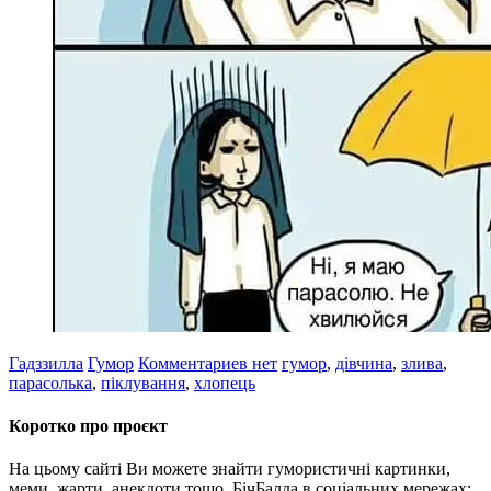
Гадззилла
Гумор
Комментариев нет
гумор
,
дівчина
,
злива
,
парасолька
,
піклування
,
хлопець
Коротко про проєкт
На цьому сайті Ви можете знайти гумористичні картинки,
меми, жарти, анекдоти тощо. БічБалда в соціальних мережах: