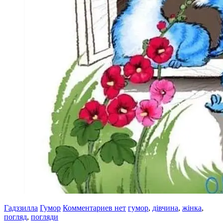
Гадззилла
Гумор
Комментариев нет
гумор
,
дівчина
,
жінка
,
погляд
,
погляди