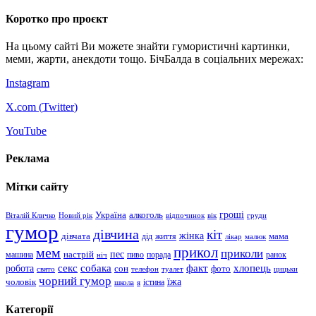
Коротко про проєкт
На цьому сайті Ви можете знайти гумористичні картинки,
меми, жарти, анекдоти тощо. БічБалда в соціальних мережах:
Instagram
X.com (
Twitter
)
YouTube
Реклама
Мітки сайту
гроші
Україна
алкоголь
Віталій Кличко
Новий рік
відпочинок
вік
груди
гумор
дівчина
кіт
дівчата
жінка
життя
мама
дід
лікар
малюк
прикол
мем
приколи
пес
машина
настрій
пиво
порада
ранок
ніч
хлопець
робота
секс
собака
факт
сон
фото
свято
телефон
туалет
цицьки
чорний гумор
чоловік
їжа
школа
я
істина
Категорії