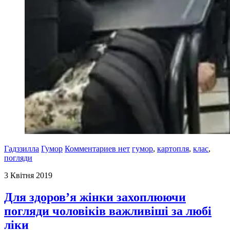
Гадззилла
Гумор
Комментариев нет
гумор
,
картопля
,
клас
,
погляди
3 Квітня 2019
Для здоров’я жінки захоплюючи
погляди чоловіків важливіші за любі
ліки