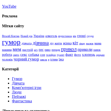
YouTube
Реклама
Мітки сайту
гроші
Україна
алкоголь
Віталій Кличко
Новий рік
відпочинок
вік
груди
гумор
дівчина
кіт
дівчата
жінка
життя
мама
дід
лікар
малюк
прикол
мем
приколи
пес
машина
настрій
пиво
порада
ранок
ніч
хлопець
робота
секс
собака
факт
сон
фото
свято
телефон
туалет
цицьки
чорний гумор
чоловік
їжа
школа
я
істина
Категорії
Гумор
Дівчата
Комп'ютерні ігри
Люди
Пейзажі
Фантастика
Лічильники та статистика