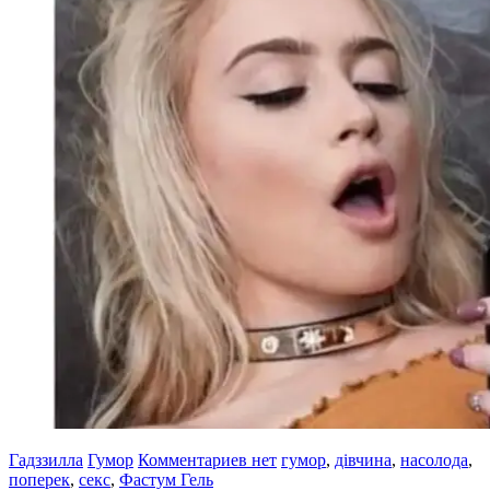
Гадззилла
Гумор
Комментариев нет
гумор
,
дівчина
,
насолода
,
поперек
,
секс
,
Фастум Гель