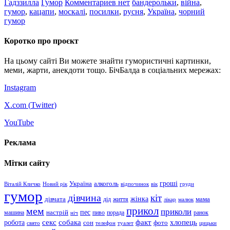
Гадззилла
Гумор
Комментариев нет
бандерольки
,
війна
,
гумор
,
кацапи
,
москалі
,
посилки
,
русня
,
Україна
,
чорний
гумор
Коротко про проєкт
На цьому сайті Ви можете знайти гумористичні картинки,
меми, жарти, анекдоти тощо. БічБалда в соціальних мережах:
Instagram
X.com (
Twitter
)
YouTube
Реклама
Мітки сайту
гроші
Україна
алкоголь
Віталій Кличко
Новий рік
відпочинок
вік
груди
гумор
дівчина
кіт
дівчата
жінка
життя
мама
дід
лікар
малюк
прикол
мем
приколи
пес
машина
настрій
пиво
порада
ранок
ніч
хлопець
робота
секс
собака
факт
сон
фото
свято
телефон
туалет
цицьки