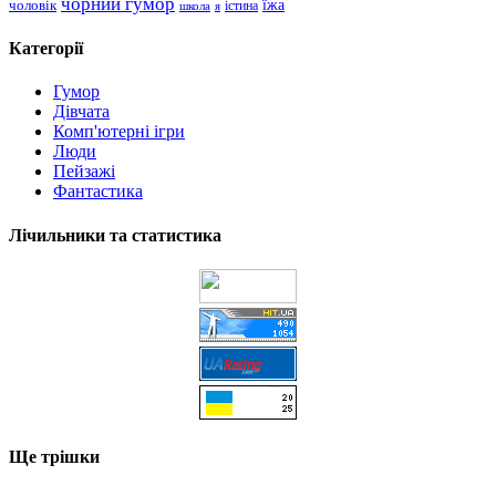
чорний гумор
чоловік
їжа
школа
я
істина
Категорії
Гумор
Дівчата
Комп'ютерні ігри
Люди
Пейзажі
Фантастика
Лічильники та статистика
Ще трішки