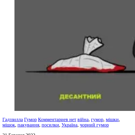
Гадззилла
Гумор
Комментариев нет
війна
,
гумор
,
мішки
,
мішок
,
пакування
,
посилки
,
Україна
,
чорний гумор