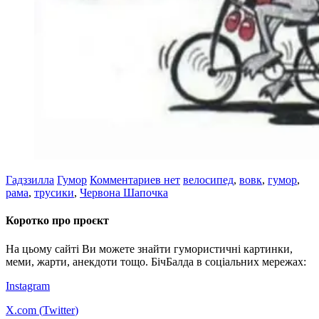
Гадззилла
Гумор
Комментариев нет
велосипед
,
вовк
,
гумор
,
рама
,
трусики
,
Червона Шапочка
Коротко про проєкт
На цьому сайті Ви можете знайти гумористичні картинки,
меми, жарти, анекдоти тощо. БічБалда в соціальних мережах:
Instagram
X.com (
Twitter
)