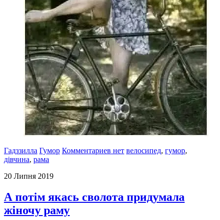
Гадззилла
Гумор
Комментариев нет
велосипед
,
гумор
,
дівчина
,
рама
20 Липня 2019
А потім якась сволота придумала
жіночу раму