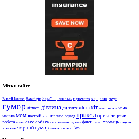
Мітки сайту
гроші
Україна
алкоголь
Віталій Кличко
Новий рік
відпочинок
вік
груди
гумор
дівчина
кіт
дівчата
жінка
життя
мама
дід
лікар
малюк
прикол
мем
приколи
пес
машина
настрій
пиво
порада
ранок
ніч
хлопець
робота
секс
собака
факт
сон
фото
свято
телефон
туалет
цицьки
чорний гумор
чоловік
їжа
школа
я
істина