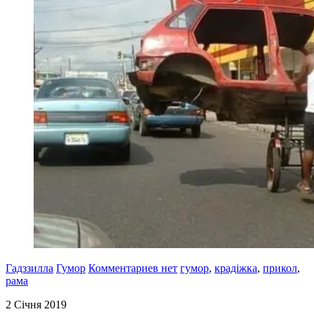
Гадззилла
Гумор
Комментариев нет
гумор
,
крадіжка
,
прикол
,
рама
2 Січня 2019