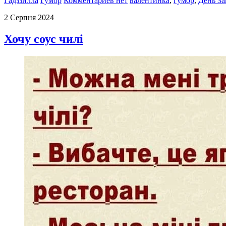
Гадззилла
Гумор
Комментариев нет
валентинка
,
гумор
,
День За
2 Серпня 2024
Хочу соус чилі