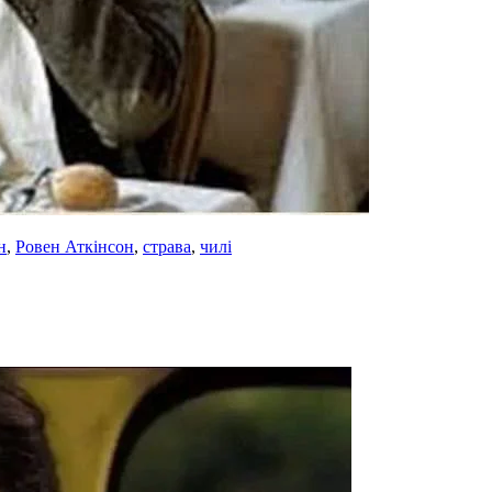
н
,
Ровен Аткінсон
,
страва
,
чилі