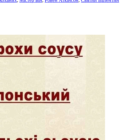
коханих
,
Містер Бін
,
Ровен Аткінсон
,
Святий Валентин