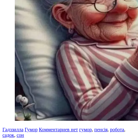
Гадззилла
Гумор
Комментариев нет
гумор
,
пенсія
,
робота
,
садок
,
сон