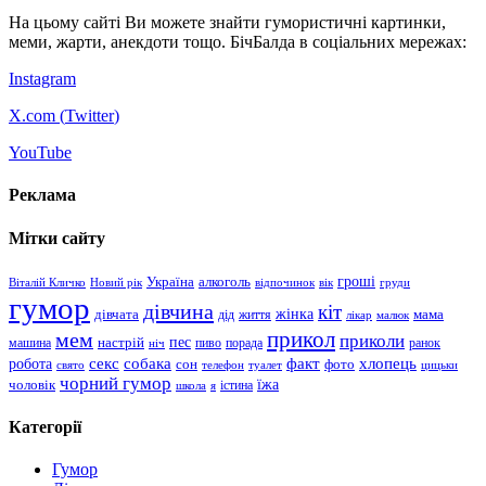
На цьому сайті Ви можете знайти гумористичні картинки,
меми, жарти, анекдоти тощо. БічБалда в соціальних мережах:
Instagram
X.com (
Twitter
)
YouTube
Реклама
Мітки сайту
гроші
Україна
алкоголь
Віталій Кличко
Новий рік
відпочинок
вік
груди
гумор
дівчина
кіт
дівчата
жінка
життя
мама
дід
лікар
малюк
прикол
мем
приколи
пес
машина
настрій
пиво
порада
ранок
ніч
хлопець
робота
секс
собака
факт
сон
фото
свято
телефон
туалет
цицьки
чорний гумор
чоловік
їжа
школа
я
істина
Категорії
Гумор