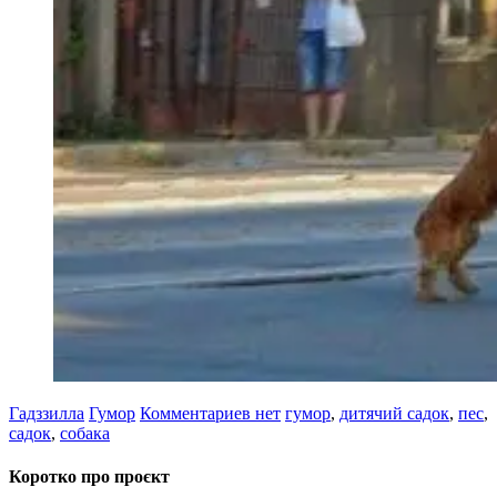
Гадззилла
Гумор
Комментариев нет
гумор
,
дитячий садок
,
пес
,
садок
,
собака
Коротко про проєкт