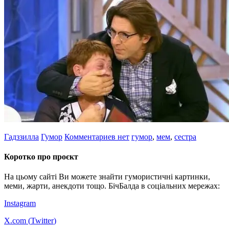
Гадззилла
Гумор
Комментариев нет
гумор
,
мем
,
сестра
Коротко про проєкт
На цьому сайті Ви можете знайти гумористичні картинки,
меми, жарти, анекдоти тощо. БічБалда в соціальних мережах:
Instagram
X.com (
Twitter
)