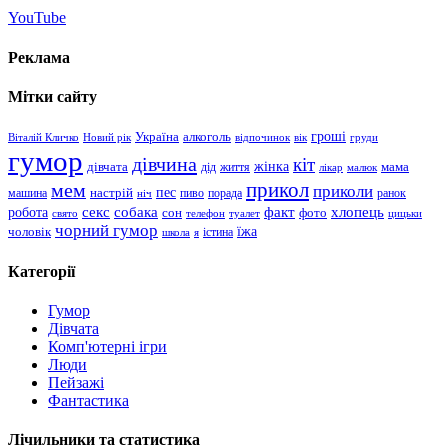
YouTube
Реклама
Мітки сайту
гроші
Україна
алкоголь
Віталій Кличко
Новий рік
відпочинок
вік
груди
гумор
дівчина
кіт
дівчата
жінка
життя
мама
дід
лікар
малюк
прикол
мем
приколи
пес
машина
настрій
пиво
порада
ранок
ніч
хлопець
робота
секс
собака
факт
сон
фото
свято
телефон
туалет
цицьки
чорний гумор
чоловік
їжа
школа
я
істина
Категорії
Гумор
Дівчата
Комп'ютерні ігри
Люди
Пейзажі
Фантастика
Лічильники та статистика