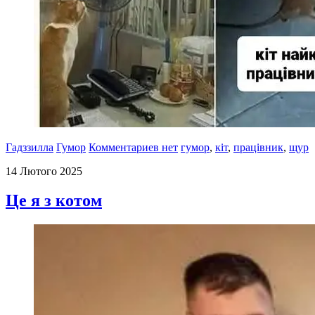
Гадззилла
Гумор
Комментариев нет
гумор
,
кіт
,
працівник
,
щур
14 Лютого 2025
Це я з котом