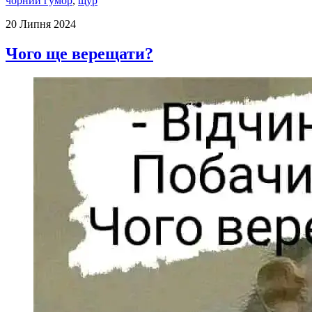
чорний гумор
,
щур
20 Липня 2024
Чого ще верещати?