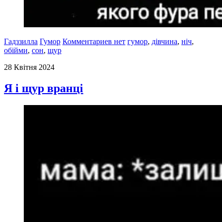
Гадззилла
Гумор
Комментариев нет
гумор
,
дівчина
,
ніч
,
обійми
,
сон
,
щур
28 Квітня 2024
Я і щур вранці