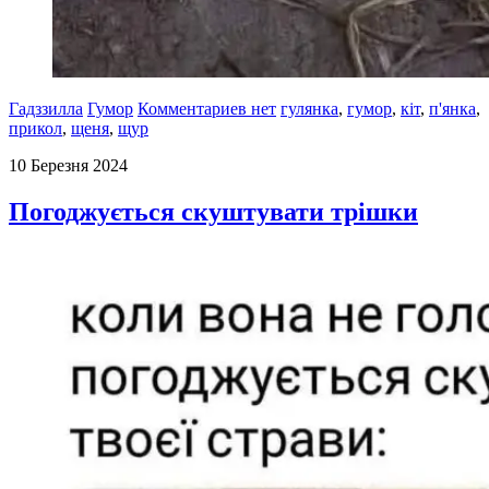
Гадззилла
Гумор
Комментариев нет
гулянка
,
гумор
,
кіт
,
п'янка
,
прикол
,
щеня
,
щур
10 Березня 2024
Погоджується скуштувати трішки