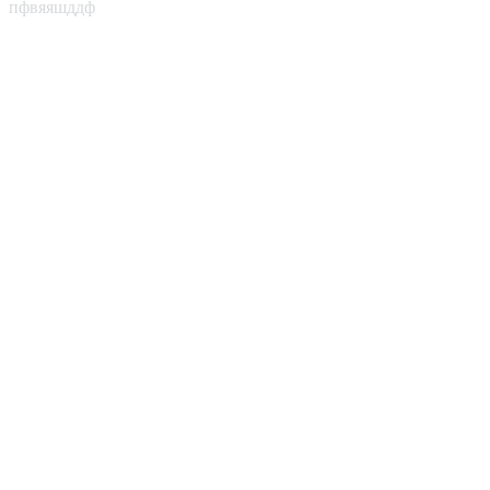
пфвяяшддф