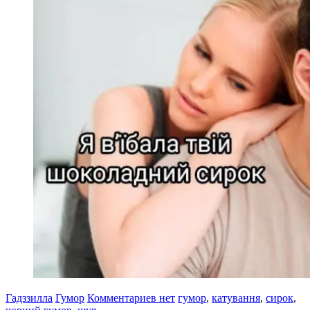
Гадззилла
Гумор
Комментариев нет
гумор
,
катування
,
сирок
,