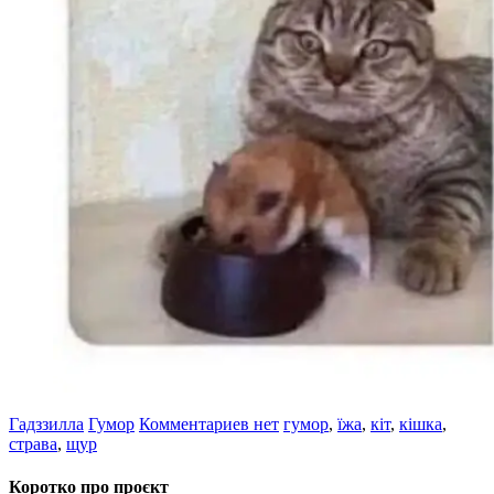
Гадззилла
Гумор
Комментариев нет
гумор
,
їжа
,
кіт
,
кішка
,
страва
,
щур
Коротко про проєкт