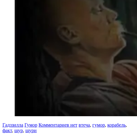
Гадззилла
Гумор
Комментариев нет
втеча
,
гумор
,
корабель
,
факт
,
щур
,
щури