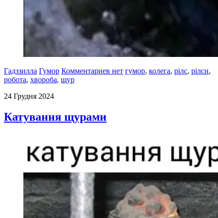
Гадззилла
Гумор
Комментариев нет
гумор
,
колега
,
рілс
,
рілси
,
робота
,
хвороба
,
щур
24 Грудня 2024
Катування щурами