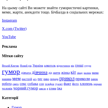
На цьому сайті Ви можете знайти гумористичні картинки,
меми, жарти, анекдоти тощо. БічБалда в соціальних мережах:
Instagram
X.com (
Twitter
)
YouTube
Реклама
Мітки сайту
гроші
Україна
алкоголь
Віталій Кличко
Новий рік
відпочинок
вік
груди
гумор
дівчина
кіт
дівчата
жінка
життя
мама
дід
лікар
малюк
прикол
мем
приколи
пес
машина
настрій
пиво
порада
ранок
ніч
хлопець
робота
секс
собака
факт
сон
фото
свято
телефон
туалет
цицьки
чорний гумор
чоловік
їжа
школа
я
істина
Категорії
Гумор