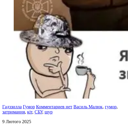
Гадззилла
Гумор
Комментариев нет
Василь Малюк
,
гумор
,
затримання
,
кіт
,
СБУ
,
щур
9 Лютого 2025