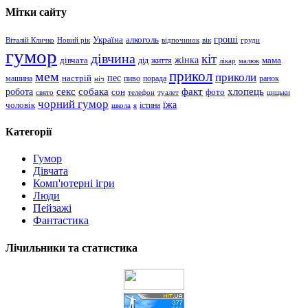
Мітки сайту
гроші
Україна
алкоголь
Віталій Кличко
Новий рік
відпочинок
вік
груди
гумор
дівчина
кіт
дівчата
жінка
життя
мама
дід
лікар
малюк
прикол
мем
приколи
пес
машина
настрій
пиво
порада
ранок
ніч
хлопець
робота
секс
собака
факт
сон
фото
свято
телефон
туалет
цицьки
чорний гумор
чоловік
їжа
школа
я
істина
Категорії
Гумор
Дівчата
Комп'ютерні ігри
Люди
Пейзажі
Фантастика
Лічильники та статистика