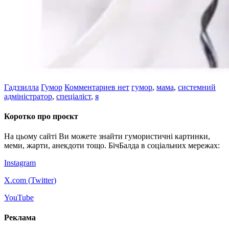
Гадззилла
Гумор
Комментариев нет
гумор
,
мама
,
системний
адміністратор
,
спеціаліст
,
я
Коротко про проєкт
На цьому сайті Ви можете знайти гумористичні картинки,
меми, жарти, анекдоти тощо. БічБалда в соціальних мережах:
Instagram
X.com (
Twitter
)
YouTube
Реклама