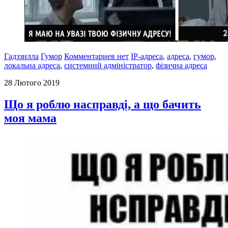
Гадззилла
Гумор
Комментариев нет
IP-адреса
,
адреса
,
гумор
,
локальна адреса
,
системний адміністратор
,
фізична адреса
28 Лютого 2019
Що я роблю насправді, а що бачить
моя мама