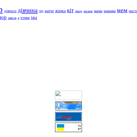
р
дівчина
мем
кіт
дівчата
жінка
життя
мама
машина
наст
дід
лікар
малюк
мор
їжа
школа
я
істина