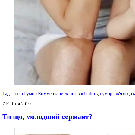
Гадззилла
Гумор
Комментариев нет
вагітність
,
гумор
,
зв'язок
,
с
7 Квітня 2019
Ти що, молодший сержант?