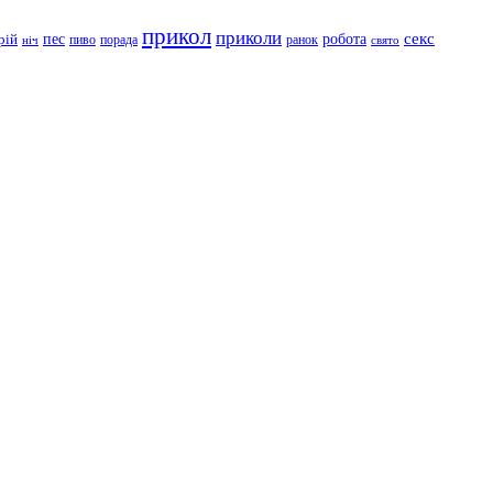
прикол
приколи
робота
секс
пес
рій
пиво
порада
ранок
ніч
свято