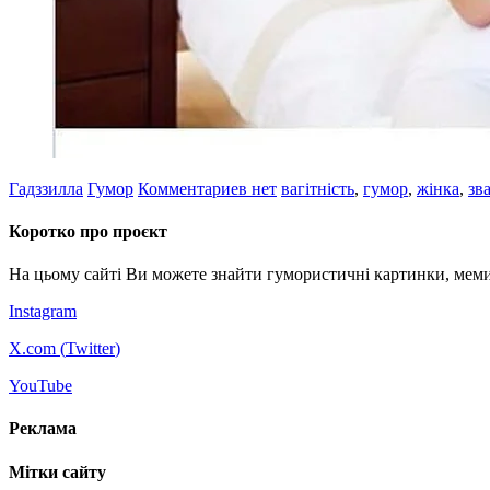
Гадззилла
Гумор
Комментариев нет
вагітність
,
гумор
,
жінка
,
зв
Коротко про проєкт
На цьому сайті Ви можете знайти гумористичні картинки, меми
Instagram
X.com (
Twitter
)
YouTube
Реклама
Мітки сайту