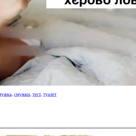
мужка
,
смужки
,
тест
,
туалет