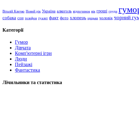
гумо
гроші
Україна
алкоголь
Віталій Кличко
Новий рік
відпочинок
вік
груди
чорний гу
хлопець
собака
факт
сон
чоловік
фото
телефон
туалет
цицьки
Категорії
Гумор
Дівчата
Комп'ютерні ігри
Люди
Пейзажі
Фантастика
Лічильники та статистика