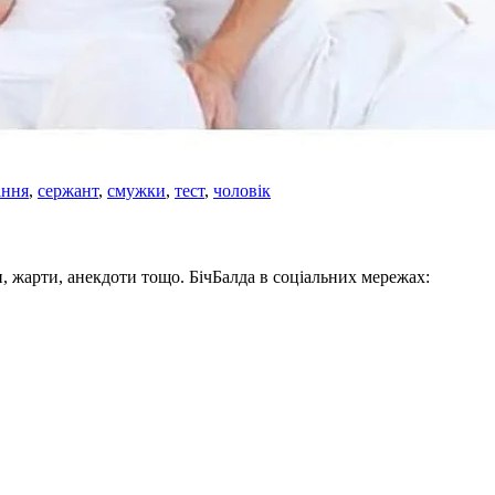
ання
,
сержант
,
смужки
,
тест
,
чоловік
, жарти, анекдоти тощо. БічБалда в соціальних мережах: