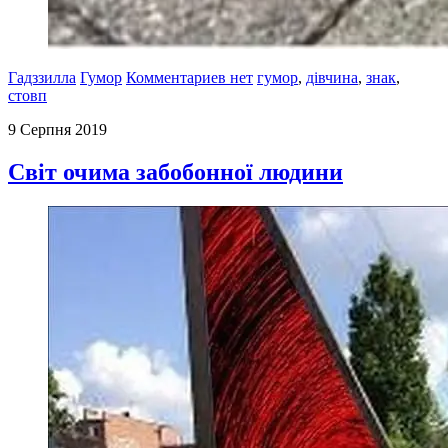
Гадззилла
Гумор
Комментариев нет
гумор
,
дівчина
,
знак
,
стовп
9 Серпня 2019
Світ очима забобонної людини