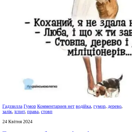
Гадззилла
Гумор
Комментариев нет
водійка
,
гумор
,
дерево
,
залік
,
іспит
,
права
,
стовп
24 Квітня 2024