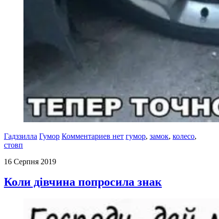
Гадззилла
Гумор
Комментариев нет
гумор
,
замок
,
колесо
,
стовп
16 Серпня 2019
Коли дівчина попросила знак