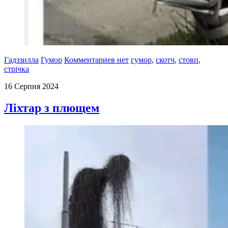
Гадззилла
Гумор
Комментариев нет
гумор
,
скотч
,
стовп
,
стрічка
16 Серпня 2024
Ліхтар з плющем