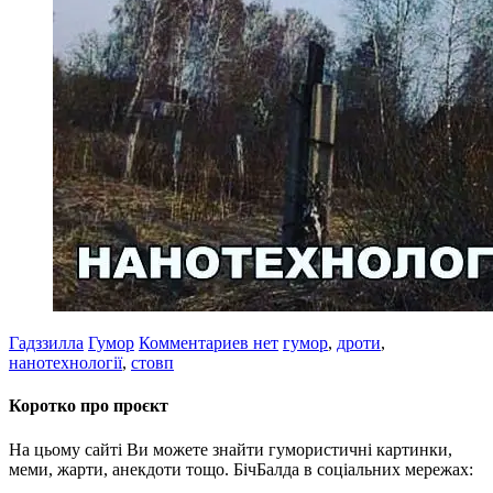
Гадззилла
Гумор
Комментариев нет
гумор
,
дроти
,
нанотехнології
,
стовп
Коротко про проєкт
На цьому сайті Ви можете знайти гумористичні картинки,
меми, жарти, анекдоти тощо. БічБалда в соціальних мережах: