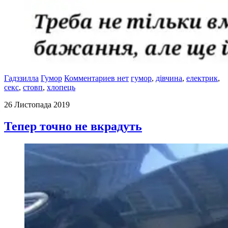
Гадззилла
Гумор
Комментариев нет
гумор
,
дівчина
,
електрик
,
секс
,
стовп
,
хлопець
26 Листопада 2019
Тепер точно не вкрадуть