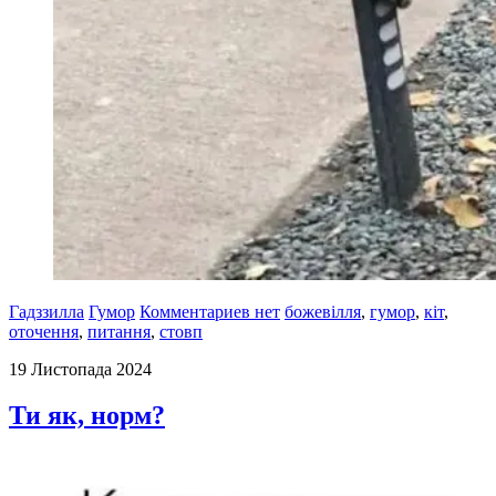
Гадззилла
Гумор
Комментариев нет
божевілля
,
гумор
,
кіт
,
оточення
,
питання
,
стовп
19 Листопада 2024
Ти як, норм?