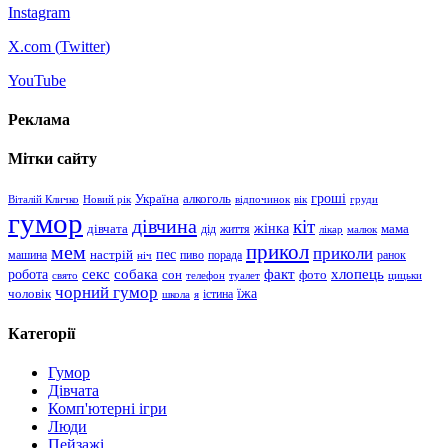
Instagram
X.com (
Twitter
)
YouTube
Реклама
Мітки сайту
гроші
Україна
алкоголь
Віталій Кличко
Новий рік
відпочинок
вік
груди
гумор
дівчина
кіт
дівчата
жінка
життя
мама
дід
лікар
малюк
прикол
мем
приколи
пес
машина
настрій
пиво
порада
ранок
ніч
хлопець
робота
секс
собака
факт
сон
фото
свято
телефон
туалет
цицьки
чорний гумор
чоловік
їжа
школа
я
істина
Категорії
Гумор
Дівчата
Комп'ютерні ігри
Люди
Пейзажі