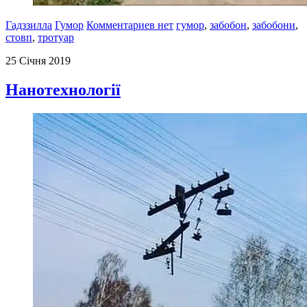
Гадззилла
Гумор
Комментариев нет
гумор
,
забобон
,
забобони
,
стовп
,
тротуар
25 Січня 2019
Нанотехнології