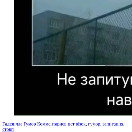
Гадззилла
Гумор
Комментариев нет
візок
,
гумор
,
запитання
,
стовп