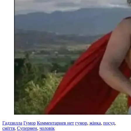
Гадззилла
Гумор
Комментариев нет
гумор
,
жінка
,
посуд
,
сміття
,
Супермен
,
чоловік