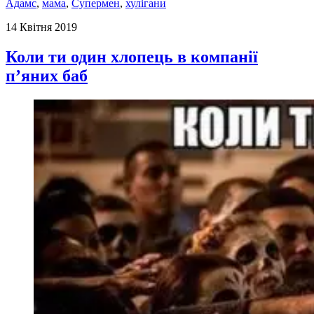
Адамс
,
мама
,
Супермен
,
хулігани
14 Квітня 2019
Коли ти один хлопець в компанії
п’яних баб