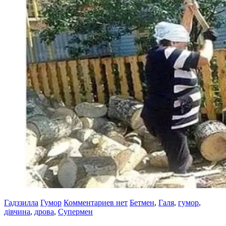
Гадззилла
Гумор
Комментариев нет
Бетмен
,
Галя
,
гумор
,
дівчина
,
дрова
,
Супермен