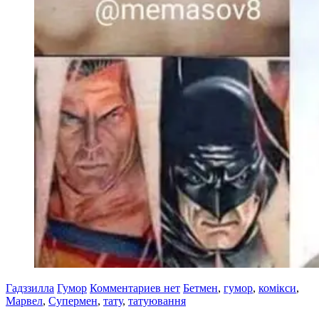
Гадззилла
Гумор
Комментариев нет
Бетмен
,
гумор
,
комікси
,
Марвел
,
Супермен
,
тату
,
татуювання