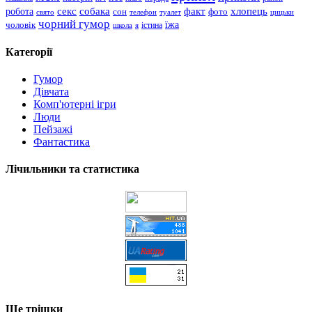
хлопець
робота
секс
собака
факт
сон
фото
свято
телефон
туалет
цицьки
чорний гумор
чоловік
їжа
школа
я
істина
Категорії
Гумор
Дівчата
Комп'ютерні ігри
Люди
Пейзажі
Фантастика
Лічильники та статистика
Ще трішки