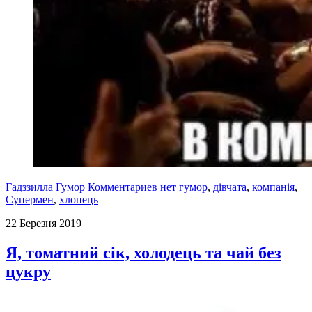
Гадззилла
Гумор
Комментариев нет
гумор
,
дівчата
,
компанія
,
Супермен
,
хлопець
22 Березня 2019
Я, томатний сік, холодець та чай без
цукру