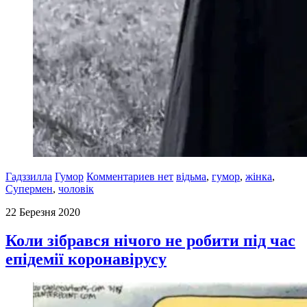
Гадззилла
Гумор
Комментариев нет
відьма
,
гумор
,
жінка
,
Супермен
,
чоловік
22 Березня 2020
Коли зібрався нічого не робити під час
епідемії коронавірусу