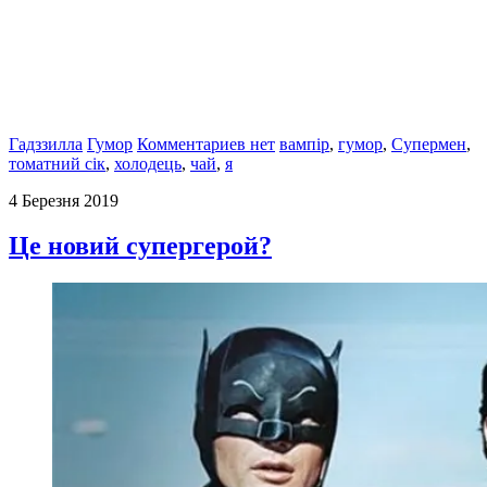
Гадззилла
Гумор
Комментариев нет
вампір
,
гумор
,
Супермен
,
томатний сік
,
холодець
,
чай
,
я
4 Березня 2019
Це новий супергерой?