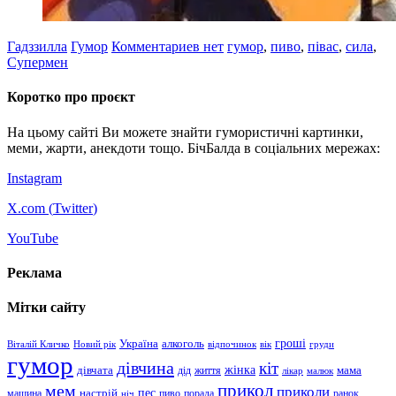
Гадззилла
Гумор
Комментариев нет
гумор
,
пиво
,
півас
,
сила
,
Супермен
Коротко про проєкт
На цьому сайті Ви можете знайти гумористичні картинки,
меми, жарти, анекдоти тощо. БічБалда в соціальних мережах:
Instagram
X.com (
Twitter
)
YouTube
Реклама
Мітки сайту
гроші
Україна
алкоголь
Віталій Кличко
Новий рік
відпочинок
вік
груди
гумор
дівчина
кіт
дівчата
жінка
життя
мама
дід
лікар
малюк
прикол
мем
приколи
пес
машина
настрій
пиво
порада
ранок
ніч