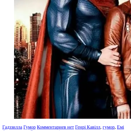
Гадззилла
Гумор
Комментариев нет
Генрі Кавілл
,
гумор
,
Емі