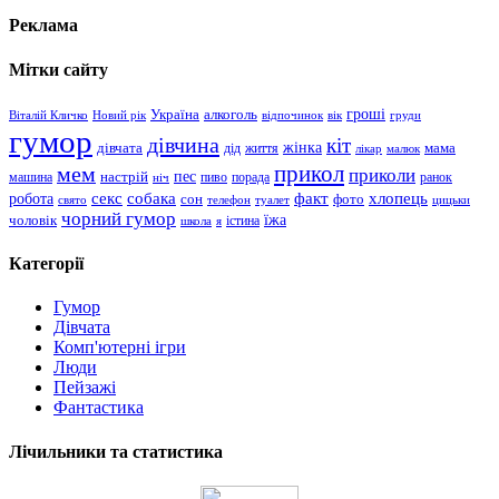
Реклама
Мітки сайту
гроші
Україна
алкоголь
Віталій Кличко
Новий рік
відпочинок
вік
груди
гумор
дівчина
кіт
дівчата
жінка
життя
мама
дід
лікар
малюк
прикол
мем
приколи
пес
машина
настрій
пиво
порада
ранок
ніч
хлопець
робота
секс
собака
факт
сон
фото
свято
телефон
туалет
цицьки
чорний гумор
чоловік
їжа
школа
я
істина
Категорії
Гумор
Дівчата
Комп'ютерні ігри
Люди
Пейзажі
Фантастика
Лічильники та статистика