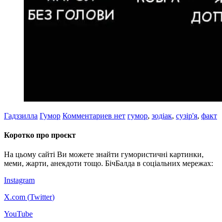
Гадззилла
Гумор
Комментариев нет
гумор
,
зодіак
,
сузір'я
,
факт
Коротко про проєкт
На цьому сайті Ви можете знайти гумористичні картинки,
меми, жарти, анекдоти тощо. БічБалда в соціальних мережах:
Instagram
X.com (
Twitter
)
YouTube