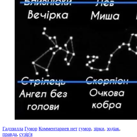
Гадззилла
Гумор
Комментариев нет
гумор
,
зірки
,
зодіак
,
правда
,
сузір'я