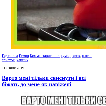
Гадззилла
Гумор
Комментариев нет
гумор
,
крик
,
плита
,
свисток
,
чайник
11 Січня 2019
Варто мені тільки свиснути і всі
біжать до мене як навіжені