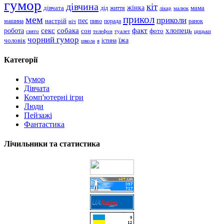
гумор
дівчина
кіт
дівчата
жінка
життя
мама
дід
лікар
малюк
прикол
мем
приколи
пес
машина
настрій
пиво
порада
ранок
ніч
хлопець
робота
секс
собака
факт
сон
фото
свято
телефон
туалет
цицьки
чорний гумор
чоловік
їжа
школа
я
істина
Категорії
Гумор
Дівчата
Комп'ютерні ігри
Люди
Пейзажі
Фантастика
Лічильники та статистика