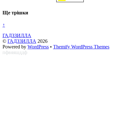
Ще трішки
↑
ГАДЗЗИЛЛА
©
ГАДЗЗИЛЛА
2026
Powered by
WordPress
•
Themify WordPress Themes
пфвяяшддф