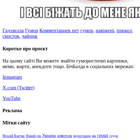
Гадззилла
Гумор
Комментариев нет
гумор
,
навіжені
,
прикол
,
свисток
,
чайник
Коротко про проєкт
На цьому сайті Ви можете знайти гумористичні картинки,
меми, жарти, анекдоти тощо. БічБалда в соціальних мережах:
Instagram
X.com (
Twitter
)
YouTube
Реклама
Мітки сайту
гроші
Україна
алкоголь
Віталій Кличко
Новий рік
відпочинок
вік
груди