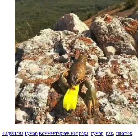
Гадззилла
Гумор
Комментариев нет
гора
,
гумор
,
рак
,
свисток